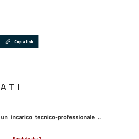
Copia link
ATI
 un incarico tecnico-professionale ..
Scaduto da: 2