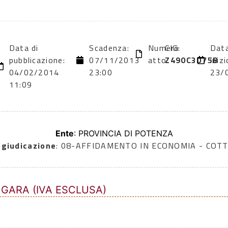
Data di
Scadenza:
Numero
CIG:
Data
pubblicazione:
07/11/2013
atto:
Z490C3D75B
inizi
04/02/2014
23:00
23/
11:09
Ente
: PROVINCIA DI POTENZA
ggiudicazione
: 08-AFFIDAMENTO IN ECONOMIA - COTT
 GARA (IVA ESCLUSA)