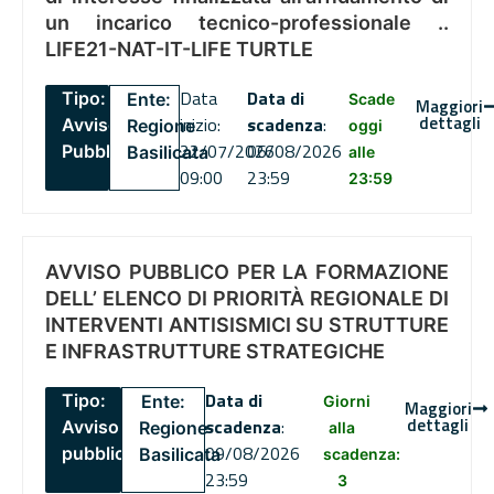
un incarico tecnico-professionale ..
LIFE21-NAT-IT-LIFE TURTLE
Data
Data di
Tipo:
Ente:
Scade
Maggiori
dettagli
inizio:
scadenza
:
Avviso
Regione
oggi
22/07/2026
06/08/2026
Pubblico
Basilicata
alle
09:00
23:59
23:59
AVVISO PUBBLICO PER LA FORMAZIONE
DELL’ ELENCO DI PRIORITÀ REGIONALE DI
INTERVENTI ANTISISMICI SU STRUTTURE
E INFRASTRUTTURE STRATEGICHE
Data di
Tipo:
Ente:
Giorni
Maggiori
dettagli
scadenza
:
Avviso
Regione
alla
09/08/2026
pubblico
Basilicata
scadenza:
23:59
3