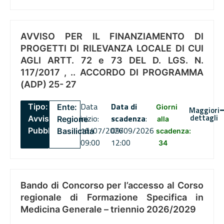
AVVISO PER IL FINANZIAMENTO DI
PROGETTI DI RILEVANZA LOCALE DI CUI
AGLI ARTT. 72 e 73 DEL D. LGS. N.
117/2017 , .. ACCORDO DI PROGRAMMA
(ADP) 25- 27
Data
Data di
Tipo:
Ente:
Giorni
Maggiori
dettagli
inizio:
scadenza
:
Avviso
Regione
alla
16/07/2026
09/09/2026
Pubblico
Basilicata
scadenza:
09:00
12:00
34
Bando di Concorso per l’accesso al Corso
regionale di Formazione Specifica in
Medicina Generale – triennio 2026/2029