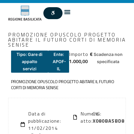
PROMOZIONE OPUSCOLO PROGETTO
ABITARE IL FUTURO CORTI DI MEMORIA
SENISE
Importo
€
Tipo: Gare di
Ente:
Scadenza non
1.000,00
appalto
APOF-
specificata
servizi
IL
PROMOZIONE OPUSCOLO PROGETTO ABITARE IL FUTURO
CORTI DI MEMORIA SENISE
Data di
Numero
CIG:
pubblicazione:
atto:
X080BA5BD8
11/02/2014