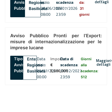
dettagli
inizio:
scadenza
:
Avviso
Regione
da:
26/06/2026
06/07/2026
Pubblico
Basilicata
31
08:00
23:59
giorni
Avviso Pubblico Pronti per l’Export:
misure di internazionalizzazione per le
imprese lucane
Data
Importo
Data di
Tipo:
Ente:
Giorni
Maggiori
dettagli
inizio:
€
scadenza
:
Avviso
Regione
alla
06/07/2026
5,500,000
31/12/2027
Pubblico
Basilicata
scadenza:
00:00
23:59
512