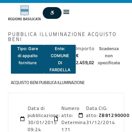
PUBBLICA ILLUMINAZIONE ACQUISTO
BENI
Importo
Tipo: Gare
Ente:
Scadenza
€
di appalto
COMUNE
non
2.459,02
forniture
DI
specificata
FARDELLA
ACQUISTO BENI PUBBLICA ILLUMINAZIONE
Data di
Numero
Data
CIG:
pubblicazione:
atto:
atto:
ZB81290000
30/01/2015
Determina
31/12/2014
09:24
171