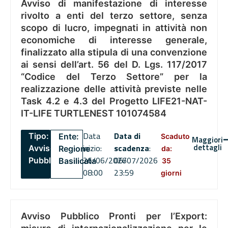
Avviso di manifestazione di interesse
rivolto a enti del terzo settore, senza
scopo di lucro, impegnati in attività non
economiche di interesse generale,
finalizzato alla stipula di una convenzione
ai sensi dell’art. 56 del D. Lgs. 117/2017
“Codice del Terzo Settore” per la
realizzazione delle attività previste nelle
Task 4.2 e 4.3 del Progetto LIFE21-NAT-
IT-LIFE TURTLENEST 101074584
Data
Data di
Tipo:
Ente:
Scaduto
Maggiori
dettagli
inizio:
scadenza
:
Avviso
Regione
da:
26/06/2026
06/07/2026
Pubblico
Basilicata
35
08:00
23:59
giorni
Avviso Pubblico Pronti per l’Export: