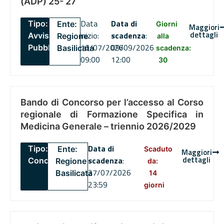
(ADP) 25- 27
Data
Data di
Tipo:
Ente:
Giorni
Maggiori
dettagli
inizio:
scadenza
:
Avviso
Regione
alla
16/07/2026
09/09/2026
Pubblico
Basilicata
scadenza:
09:00
12:00
30
Bando di Concorso per l’accesso al Corso
regionale di Formazione Specifica in
Medicina Generale – triennio 2026/2029
Data di
Tipo:
Ente:
Scaduto
Maggiori
dettagli
scadenza
:
Concorsi
Regione
da:
27/07/2026
Basilicata
14
23:59
giorni