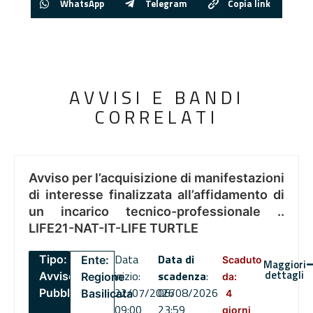
WhatsApp
Telegram
Copia link
AVVISI E BANDI
CORRELATI
Avviso per l’acquisizione di manifestazioni
di interesse finalizzata all’affidamento di
un incarico tecnico-professionale ..
LIFE21-NAT-IT-LIFE TURTLE
Data
Data di
Tipo:
Ente:
Scaduto
Maggiori
dettagli
inizio:
scadenza
:
Avviso
Regione
da:
22/07/2026
06/08/2026
Pubblico
Basilicata
4
09:00
23:59
giorni