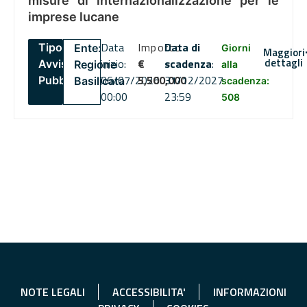
misure di internazionalizzazione per le
imprese lucane
Data
Importo
Data di
Tipo:
Ente:
Giorni
Maggiori
dettagli
inizio:
€
scadenza
:
Avviso
Regione
alla
06/07/2026
5,500,000
31/12/2027
Pubblico
Basilicata
scadenza:
00:00
23:59
508
NOTE LEGALI
ACCESSIBILITA'
INFORMAZIONI