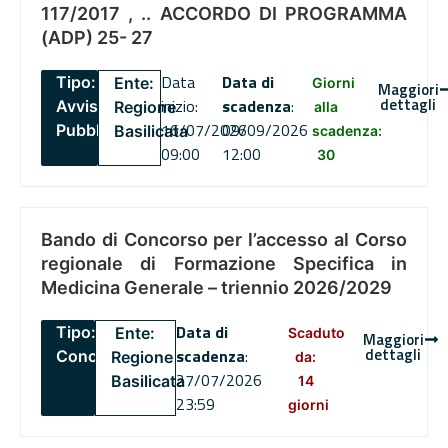
117/2017 , .. ACCORDO DI PROGRAMMA
(ADP) 25- 27
Data
Data di
Tipo:
Ente:
Giorni
Maggiori
dettagli
inizio:
scadenza
:
Avviso
Regione
alla
16/07/2026
09/09/2026
Pubblico
Basilicata
scadenza:
09:00
12:00
30
Bando di Concorso per l’accesso al Corso
regionale di Formazione Specifica in
Medicina Generale – triennio 2026/2029
Data di
Tipo:
Ente:
Scaduto
Maggiori
dettagli
scadenza
:
Concorsi
Regione
da:
27/07/2026
Basilicata
14
23:59
giorni