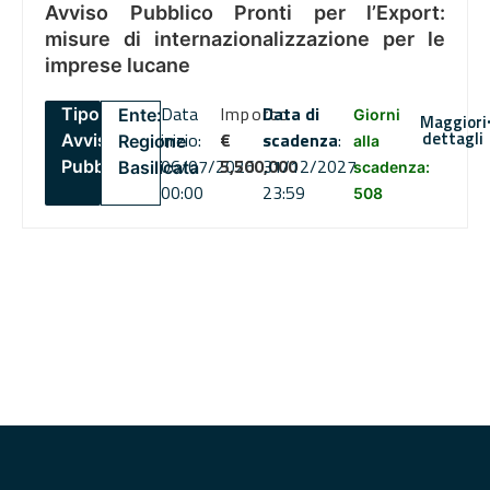
Avviso Pubblico Pronti per l’Export:
misure di internazionalizzazione per le
imprese lucane
Data
Importo
Data di
Tipo:
Ente:
Giorni
Maggiori
dettagli
inizio:
€
scadenza
:
Avviso
Regione
alla
06/07/2026
5,500,000
31/12/2027
Pubblico
Basilicata
scadenza:
00:00
23:59
508