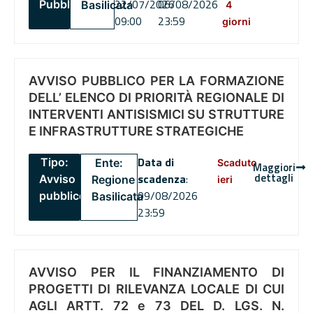
22/07/2026
06/08/2026
Pubblico
Basilicata
4
09:00
23:59
giorni
AVVISO PUBBLICO PER LA FORMAZIONE
DELL’ ELENCO DI PRIORITÀ REGIONALE DI
INTERVENTI ANTISISMICI SU STRUTTURE
E INFRASTRUTTURE STRATEGICHE
Data di
Tipo:
Ente:
Scaduto
Maggiori
dettagli
scadenza
:
Avviso
Regione
ieri
09/08/2026
pubblico
Basilicata
23:59
AVVISO PER IL FINANZIAMENTO DI
PROGETTI DI RILEVANZA LOCALE DI CUI
AGLI ARTT. 72 e 73 DEL D. LGS. N.