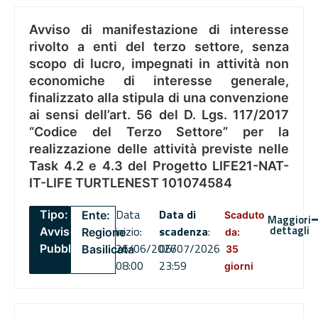
Avviso di manifestazione di interesse
rivolto a enti del terzo settore, senza
scopo di lucro, impegnati in attività non
economiche di interesse generale,
finalizzato alla stipula di una convenzione
ai sensi dell’art. 56 del D. Lgs. 117/2017
“Codice del Terzo Settore” per la
realizzazione delle attività previste nelle
Task 4.2 e 4.3 del Progetto LIFE21-NAT-
IT-LIFE TURTLENEST 101074584
Data
Data di
Tipo:
Ente:
Scaduto
Maggiori
dettagli
inizio:
scadenza
:
Avviso
Regione
da:
26/06/2026
06/07/2026
Pubblico
Basilicata
35
08:00
23:59
giorni