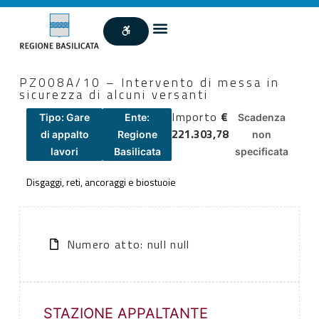
PZ008A/10 – Intervento di messa in
sicurezza di alcuni versanti
Importo
€
Tipo: Gare
Ente:
Scadenza
221.303,78
di appalto
Regione
non
lavori
Basilicata
specificata
Disgaggi, reti, ancoraggi e biostuoie
Numero atto: null null
STAZIONE APPALTANTE