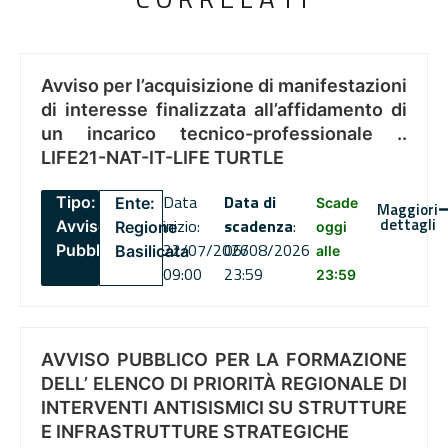
Avviso per l’acquisizione di manifestazioni
di interesse finalizzata all’affidamento di
un incarico tecnico-professionale ..
LIFE21-NAT-IT-LIFE TURTLE
Data
Data di
Tipo:
Ente:
Scade
Maggiori
dettagli
inizio:
scadenza
:
Avviso
Regione
oggi
22/07/2026
06/08/2026
Pubblico
Basilicata
alle
09:00
23:59
23:59
AVVISO PUBBLICO PER LA FORMAZIONE
DELL’ ELENCO DI PRIORITÀ REGIONALE DI
INTERVENTI ANTISISMICI SU STRUTTURE
E INFRASTRUTTURE STRATEGICHE