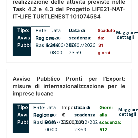
realizzazione delle attività previste nelle
Task 4.2 e 4.3 del Progetto LIFE21-NAT-
IT-LIFE TURTLENEST 101074584
Data
Data di
Tipo:
Ente:
Scaduto
Maggiori
dettagli
inizio:
scadenza
:
Avviso
Regione
da:
26/06/2026
06/07/2026
Pubblico
Basilicata
31
08:00
23:59
giorni
Avviso Pubblico Pronti per l’Export:
misure di internazionalizzazione per le
imprese lucane
Data
Importo
Data di
Tipo:
Ente:
Giorni
Maggiori
dettagli
inizio:
€
scadenza
:
Avviso
Regione
alla
06/07/2026
5,500,000
31/12/2027
Pubblico
Basilicata
scadenza:
00:00
23:59
512