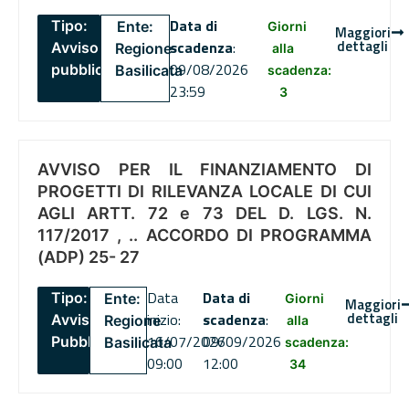
Data di
Tipo:
Ente:
Giorni
Maggiori
dettagli
scadenza
:
Avviso
Regione
alla
09/08/2026
pubblico
Basilicata
scadenza:
23:59
3
AVVISO PER IL FINANZIAMENTO DI
PROGETTI DI RILEVANZA LOCALE DI CUI
AGLI ARTT. 72 e 73 DEL D. LGS. N.
117/2017 , .. ACCORDO DI PROGRAMMA
(ADP) 25- 27
Data
Data di
Tipo:
Ente:
Giorni
Maggiori
dettagli
inizio:
scadenza
:
Avviso
Regione
alla
16/07/2026
09/09/2026
Pubblico
Basilicata
scadenza:
09:00
12:00
34