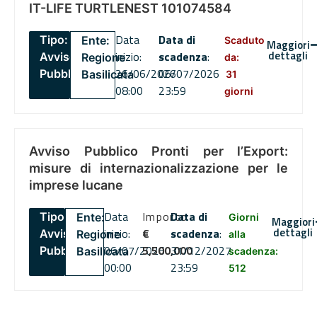
IT-LIFE TURTLENEST 101074584
Data
Data di
Tipo:
Ente:
Scaduto
Maggiori
dettagli
inizio:
scadenza
:
Avviso
Regione
da:
26/06/2026
06/07/2026
Pubblico
Basilicata
31
08:00
23:59
giorni
Avviso Pubblico Pronti per l’Export:
misure di internazionalizzazione per le
imprese lucane
Data
Importo
Data di
Tipo:
Ente:
Giorni
Maggiori
dettagli
inizio:
€
scadenza
:
Avviso
Regione
alla
06/07/2026
5,500,000
31/12/2027
Pubblico
Basilicata
scadenza:
00:00
23:59
512