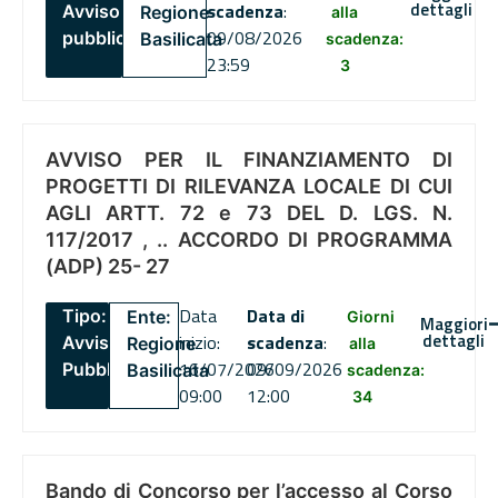
dettagli
scadenza
:
Avviso
Regione
alla
09/08/2026
pubblico
Basilicata
scadenza:
23:59
3
AVVISO PER IL FINANZIAMENTO DI
PROGETTI DI RILEVANZA LOCALE DI CUI
AGLI ARTT. 72 e 73 DEL D. LGS. N.
117/2017 , .. ACCORDO DI PROGRAMMA
(ADP) 25- 27
Data
Data di
Tipo:
Ente:
Giorni
Maggiori
dettagli
inizio:
scadenza
:
Avviso
Regione
alla
16/07/2026
09/09/2026
Pubblico
Basilicata
scadenza:
09:00
12:00
34
Bando di Concorso per l’accesso al Corso