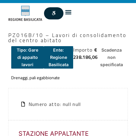
PZ016B/10 – Lavori di consolidamento
del centro abitato
Importo
€
Tipo: Gare
Ente:
Scadenza
238.186,06
di appalto
Regione
non
lavori
Basilicata
specificata
Drenaggi, pali egabbionate
Numero atto: null null
STAZIONE APPALTANTE