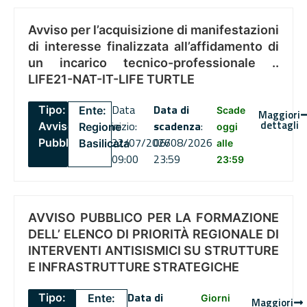
Avviso per l’acquisizione di manifestazioni
di interesse finalizzata all’affidamento di
un incarico tecnico-professionale ..
LIFE21-NAT-IT-LIFE TURTLE
Data
Data di
Tipo:
Ente:
Scade
Maggiori
dettagli
inizio:
scadenza
:
Avviso
Regione
oggi
22/07/2026
06/08/2026
Pubblico
Basilicata
alle
09:00
23:59
23:59
AVVISO PUBBLICO PER LA FORMAZIONE
DELL’ ELENCO DI PRIORITÀ REGIONALE DI
INTERVENTI ANTISISMICI SU STRUTTURE
E INFRASTRUTTURE STRATEGICHE
Data di
Tipo:
Ente:
Giorni
Maggiori