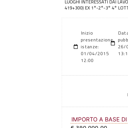
LUOGHI INTERESSATI DAI LAVO
419+300) EX 1°-2°-3° 4° LOTT
Inizio
Data
presentazione
pubb
istanze:
26/
01/04/2015
13:
12:00
IMPORTO A BASE DI
€ 390.000,00