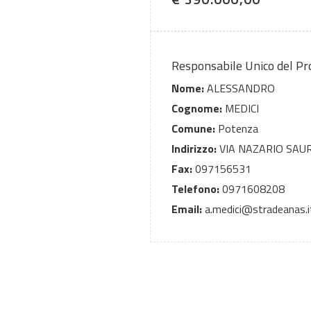
Responsabile Unico del P
Nome:
ALESSANDRO
Cognome:
MEDICI
Comune:
Potenza
Indirizzo:
VIA NAZARIO SAU
Fax:
097156531
Telefono:
0971608208
Email:
a.medici@stradeanas.i