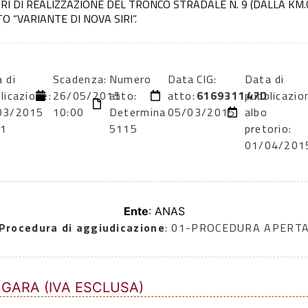
RI DI REALIZZAZIONE DEL TRONCO STRADALE N. 9 (DALLA KM.
O “VARIANTE DI NOVA SIRI”.
 di
Scadenza:
Numero
Data
CIG:
Data di
licazione:
26/05/2015
atto:
atto:
616931147D
pubblicazio
03/2015
10:00
Determina
05/03/2015
albo
11
5115
pretorio:
01/04/201
Ente
: ANAS
Procedura di aggiudicazione
: 01-PROCEDURA APERT
 GARA (IVA ESCLUSA)