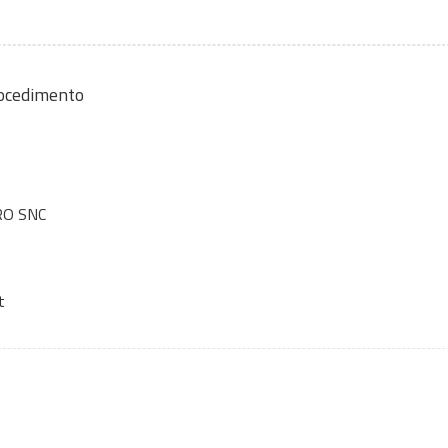
rocedimento
RO SNC
t