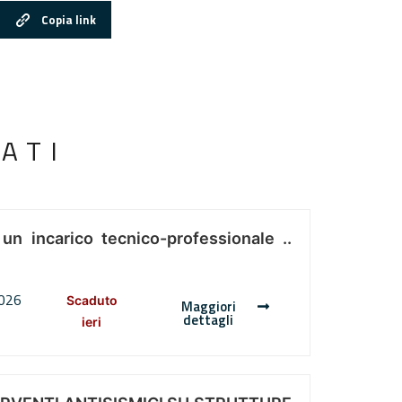
Copia link
ATI
 un incarico tecnico-professionale ..
2026
Scaduto
Maggiori
dettagli
ieri