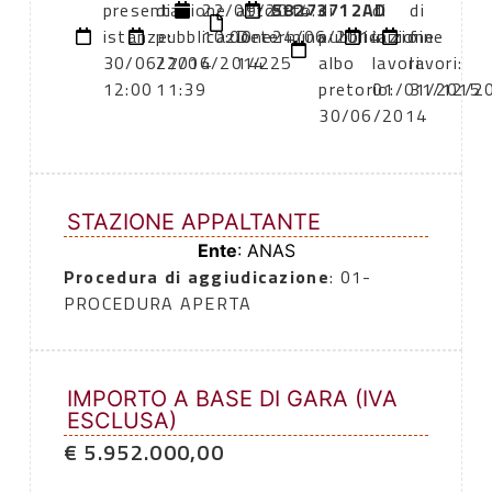
presentazione
di
22/09/2014
atto:
58273712AD
atto:
di
di
di
istanze:
pubblicazione:
10:00
Determina
24/06/2014
pubblicazione
inizio
fine
30/06/2014
27/06/2014
14225
albo
lavori:
lavori:
12:00
11:39
pretorio:
01/01/2015
31/12/2
30/06/2014
STAZIONE APPALTANTE
Ente
: ANAS
Procedura di aggiudicazione
: 01-
PROCEDURA APERTA
IMPORTO A BASE DI GARA (IVA
ESCLUSA)
€ 5.952.000,00