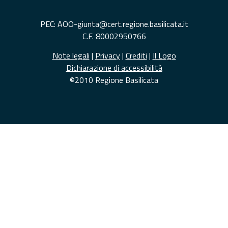
PEC: AOO-giunta@cert.regione.basilicata.it
C.F. 80002950766
Note legali
|
Privacy
|
Crediti
|
Il Logo
Dichiarazione di accessibilità
©2010 Regione Basilicata