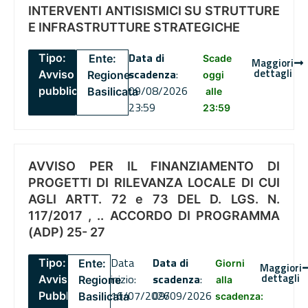
INTERVENTI ANTISISMICI SU STRUTTURE
E INFRASTRUTTURE STRATEGICHE
Data di
Tipo:
Ente:
Scade
Maggiori
dettagli
scadenza
:
Avviso
Regione
oggi
09/08/2026
pubblico
Basilicata
alle
23:59
23:59
AVVISO PER IL FINANZIAMENTO DI
PROGETTI DI RILEVANZA LOCALE DI CUI
AGLI ARTT. 72 e 73 DEL D. LGS. N.
117/2017 , .. ACCORDO DI PROGRAMMA
(ADP) 25- 27
Data
Data di
Tipo:
Ente:
Giorni
Maggiori
dettagli
inizio:
scadenza
:
Avviso
Regione
alla
16/07/2026
09/09/2026
Pubblico
Basilicata
scadenza: