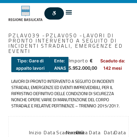
PZLAV039 -PZLAV050 -LAVORI DI
PRONTO INTERVENTO A SEGUITO DI
INCIDENTI STRADALI, EMERGENZE ED
EVENTI
Importo
€
Tipo: Gare di
Ente:
Scaduto da:
5.952.000,00
appalto lavori
ANAS
142 mesi
LAVORI DI PRONTO INTERVENTO A SEGUITO DI INCIDENTI
STRADALI, EMERGENZE ED EVENTI IMPREVEDIBILI, PER IL
RIPRISTINO DEFINITIVO DELLE CONDIZIONI DI SICUREZZA
NONCHE OPERE VARIE DI MANUTENZIONE DEL CORPO
STRADALE E RELATIVE PERTINENZE – TRIENNIO 2015/2017.
Inizio
Data
Scadenza:
Numero
CIG:
Data
Data
Data
Data