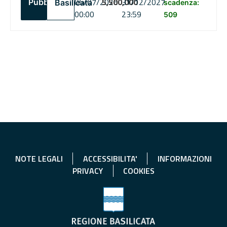
06/07/2026
5,500,000
31/12/2027
Pubblico
Basilicata
scadenza:
00:00
23:59
509
NOTE LEGALI
ACCESSIBILITA'
INFORMAZIONI
PRIVACY
COOKIES