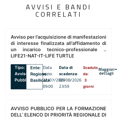
AVVISI E BANDI
CORRELATI
Avviso per l’acquisizione di manifestazioni
di interesse finalizzata all’affidamento di
un incarico tecnico-professionale ..
LIFE21-NAT-IT-LIFE TURTLE
Data
Data di
Tipo:
Ente:
Scaduto
Maggiori
dettagli
inizio:
scadenza
:
Avviso
Regione
da:
22/07/2026
06/08/2026
Pubblico
Basilicata
3
09:00
23:59
giorni
AVVISO PUBBLICO PER LA FORMAZIONE
DELL’ ELENCO DI PRIORITÀ REGIONALE DI