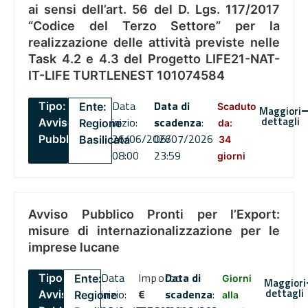
ai sensi dell’art. 56 del D. Lgs. 117/2017
“Codice del Terzo Settore” per la
realizzazione delle attività previste nelle
Task 4.2 e 4.3 del Progetto LIFE21-NAT-
IT-LIFE TURTLENEST 101074584
Data
Data di
Tipo:
Ente:
Scaduto
Maggiori
dettagli
inizio:
scadenza
:
Avviso
Regione
da:
26/06/2026
06/07/2026
Pubblico
Basilicata
34
08:00
23:59
giorni
Avviso Pubblico Pronti per l’Export:
misure di internazionalizzazione per le
imprese lucane
Data
Importo
Data di
Tipo:
Ente:
Giorni
Maggiori
dettagli
inizio:
€
scadenza
:
Avviso
Regione
alla