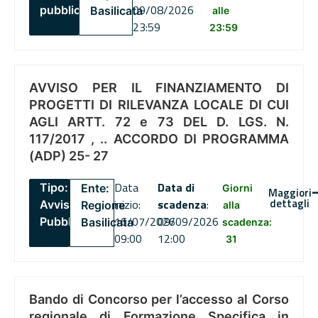
09/08/2026
pubblico
Basilicata
alle
23:59
23:59
AVVISO PER IL FINANZIAMENTO DI
PROGETTI DI RILEVANZA LOCALE DI CUI
AGLI ARTT. 72 e 73 DEL D. LGS. N.
117/2017 , .. ACCORDO DI PROGRAMMA
(ADP) 25- 27
Data
Data di
Tipo:
Ente:
Giorni
Maggiori
dettagli
inizio:
scadenza
:
Avviso
Regione
alla
16/07/2026
09/09/2026
Pubblico
Basilicata
scadenza:
09:00
12:00
31
Bando di Concorso per l’accesso al Corso
regionale di Formazione Specifica in