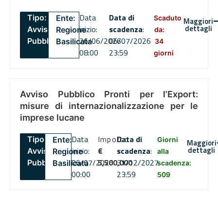
Data
Data di
Tipo:
Ente:
Scaduto
Maggiori
dettagli
inizio:
scadenza
:
Avviso
Regione
da:
26/06/2026
06/07/2026
Pubblico
Basilicata
34
08:00
23:59
giorni
Avviso Pubblico Pronti per l’Export:
misure di internazionalizzazione per le
imprese lucane
Data
Importo
Data di
Tipo:
Ente:
Giorni
Maggiori
dettagli
inizio:
€
scadenza
:
Avviso
Regione
alla
06/07/2026
5,500,000
31/12/2027
Pubblico
Basilicata
scadenza:
00:00
23:59
509