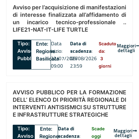
Avviso per l’acquisizione di manifestazioni
di interesse finalizzata all’affidamento di
un incarico tecnico-professionale ..
LIFE21-NAT-IT-LIFE TURTLE
Data
Data di
Tipo:
Ente:
Scaduto
Maggiori
dettagli
inizio:
scadenza
:
Avviso
Regione
da:
22/07/2026
06/08/2026
Pubblico
Basilicata
3
09:00
23:59
giorni
AVVISO PUBBLICO PER LA FORMAZIONE
DELL’ ELENCO DI PRIORITÀ REGIONALE DI
INTERVENTI ANTISISMICI SU STRUTTURE
E INFRASTRUTTURE STRATEGICHE
Data di
Tipo:
Ente:
Scade
Maggiori
dettagli
scadenza
:
Avviso
Regione
oggi