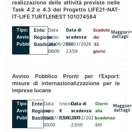
realizzazione delle attività previste nelle
Task 4.2 e 4.3 del Progetto LIFE21-NAT-
IT-LIFE TURTLENEST 101074584
Data
Data di
Tipo:
Ente:
Scaduto
Maggiori
dettagli
inizio:
scadenza
:
Avviso
Regione
da:
26/06/2026
06/07/2026
Pubblico
Basilicata
32
08:00
23:59
giorni
Avviso Pubblico Pronti per l’Export:
misure di internazionalizzazione per le
imprese lucane
Data
Importo
Data di
Tipo:
Ente:
Giorni
Maggiori
dettagli
inizio:
€
scadenza
:
Avviso
Regione
alla
06/07/2026
5,500,000
31/12/2027
Pubblico
Basilicata
scadenza:
00:00
23:59
511