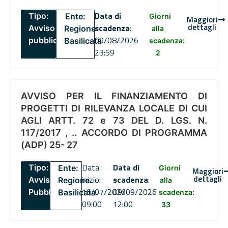
Data di
Tipo:
Ente:
Giorni
Maggiori
dettagli
scadenza
:
Avviso
Regione
alla
09/08/2026
pubblico
Basilicata
scadenza:
23:59
2
AVVISO PER IL FINANZIAMENTO DI
PROGETTI DI RILEVANZA LOCALE DI CUI
AGLI ARTT. 72 e 73 DEL D. LGS. N.
117/2017 , .. ACCORDO DI PROGRAMMA
(ADP) 25- 27
Data
Data di
Tipo:
Ente:
Giorni
Maggiori
dettagli
inizio:
scadenza
:
Avviso
Regione
alla
16/07/2026
09/09/2026
Pubblico
Basilicata
scadenza:
09:00
12:00
33