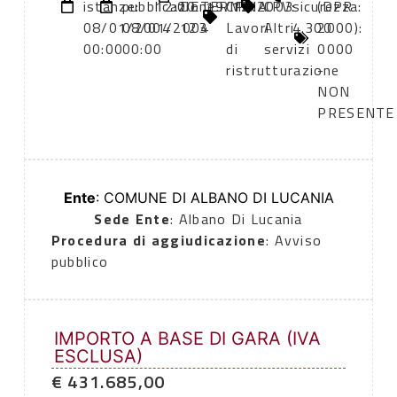
istanze:
pubblicazione:
12:00
DETERMINA
19/12/2003
CPV:
CPV:
sicurezza:
(DPR
08/01/2004
08/01/2004
123
Lavori
Altri
4.300
2000):
00:00
00:00
di
servizi
0000
ristrutturazione
-
NON
PRESENTE
Ente
: COMUNE DI ALBANO DI LUCANIA
Sede Ente
: Albano Di Lucania
Procedura di aggiudicazione
: Avviso
pubblico
IMPORTO A BASE DI GARA (IVA
ESCLUSA)
€ 431.685,00