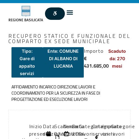
RECUPERO STATICO E FUNZIONALE DEL
COMPARTO EX SEDE MUNICIPALE
Importo
Tipo:
Ente: COMUNE
Scaduto
€
Gare di
DI ALBANO DI
da: 270
431.685,00
appalto
LUCANIA
mesi
servizi
AFFIDAMENTO INCARICO DIREZIONE LAVORI E
COORDINAMENTO PER LA SICUREZZA IN FASE DI
PROGETTAZIONE ED ESECUZIONE LAVORI
Inizio
Data
Scadenza:
Numero
Data
Categoria
Categoria
Importo
Categorie
presentazione
di
07/02/2004
atto:
atto:
lavori
servizi
oneri
lavori