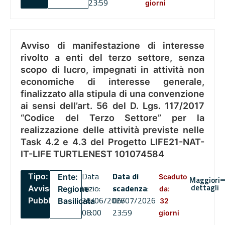
23:59
giorni
Avviso di manifestazione di interesse
rivolto a enti del terzo settore, senza
scopo di lucro, impegnati in attività non
economiche di interesse generale,
finalizzato alla stipula di una convenzione
ai sensi dell’art. 56 del D. Lgs. 117/2017
“Codice del Terzo Settore” per la
realizzazione delle attività previste nelle
Task 4.2 e 4.3 del Progetto LIFE21-NAT-
IT-LIFE TURTLENEST 101074584
Data
Data di
Tipo:
Ente:
Scaduto
Maggiori
dettagli
inizio:
scadenza
:
Avviso
Regione
da:
26/06/2026
06/07/2026
Pubblico
Basilicata
32
08:00
23:59
giorni