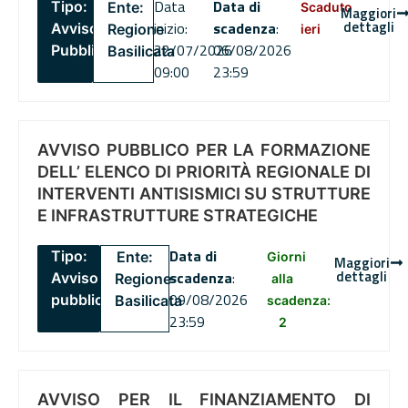
Data
Data di
Tipo:
Ente:
Scaduto
Maggiori
dettagli
inizio:
scadenza
:
Avviso
Regione
ieri
22/07/2026
06/08/2026
Pubblico
Basilicata
09:00
23:59
AVVISO PUBBLICO PER LA FORMAZIONE
DELL’ ELENCO DI PRIORITÀ REGIONALE DI
INTERVENTI ANTISISMICI SU STRUTTURE
E INFRASTRUTTURE STRATEGICHE
Data di
Tipo:
Ente:
Giorni
Maggiori
dettagli
scadenza
:
Avviso
Regione
alla
09/08/2026
pubblico
Basilicata
scadenza:
23:59
2
AVVISO PER IL FINANZIAMENTO DI