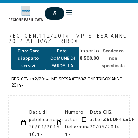
REG. GEN.112/2014-IMP. SPESA ANNO
2014 ATTIVAZ. TRIBOX
Importo
Tipo: Gare
Ente:
Scadenza
€ 500,00
di appalto
COMUNE DI
non
servizi
FARDELLA
specificata
REG. GEN.112/2014-IMP. SPESA ATTIVAZIONE TRIBOX ANNO
2014-
Data di
Numero
Data
CIG:
pubblicazione:
atto:
atto:
Z6C0F4E5CF
30/01/2015
Determina
20/05/2014
10:17
17