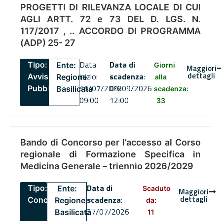
PROGETTI DI RILEVANZA LOCALE DI CUI
AGLI ARTT. 72 e 73 DEL D. LGS. N.
117/2017 , .. ACCORDO DI PROGRAMMA
(ADP) 25- 27
Data
Data di
Tipo:
Ente:
Giorni
Maggiori
dettagli
inizio:
scadenza
:
Avviso
Regione
alla
16/07/2026
09/09/2026
Pubblico
Basilicata
scadenza:
09:00
12:00
33
Bando di Concorso per l’accesso al Corso
regionale di Formazione Specifica in
Medicina Generale – triennio 2026/2029
Data di
Tipo:
Ente:
Scaduto
Maggiori
dettagli
scadenza
:
Concorsi
Regione
da:
27/07/2026
Basilicata
11