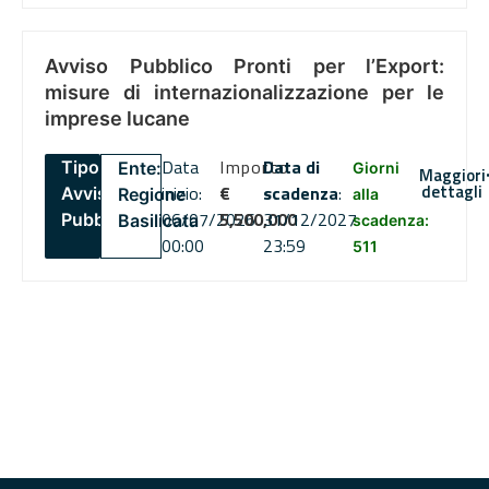
Avviso Pubblico Pronti per l’Export:
misure di internazionalizzazione per le
imprese lucane
Data
Importo
Data di
Tipo:
Ente:
Giorni
Maggiori
dettagli
inizio:
€
scadenza
:
Avviso
Regione
alla
06/07/2026
5,500,000
31/12/2027
Pubblico
Basilicata
scadenza:
00:00
23:59
511