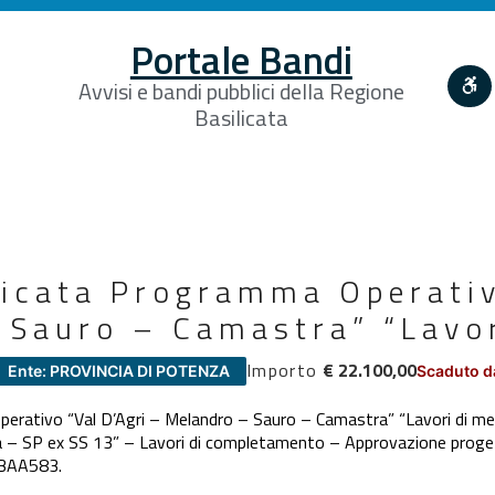
Portale Bandi
Avvisi e bandi pubblici della Regione
Basilicata
licata Programma Operativ
 Sauro – Camastra” “Lavor
Importo
€ 22.100,00
Ente: PROVINCIA DI POTENZA
Scaduto d
rativo “Val D’Agri – Melandro – Sauro – Camastra” “Lavori di mess
 – SP ex SS 13” – Lavori di completamento – Approvazione proge
BAA583.