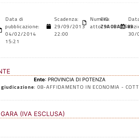
Data di
Scadenza:
Numero
CIG:
Data
pubblicazione:
29/09/2013
atto:
Z9A0BAA583
inizi
04/02/2014
22:00
30/
15:21
NTE
Ente
: PROVINCIA DI POTENZA
ggiudicazione
: 08-AFFIDAMENTO IN ECONOMIA - COTT
 GARA (IVA ESCLUSA)