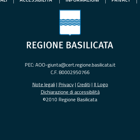
PEC: AOO-giunta@cert.regione.basilicata.it
C.F. 80002950766
Note legali
|
Privacy
|
Crediti
|
Il Logo
Dichiarazione di accessibilità
©2010 Regione Basilicata