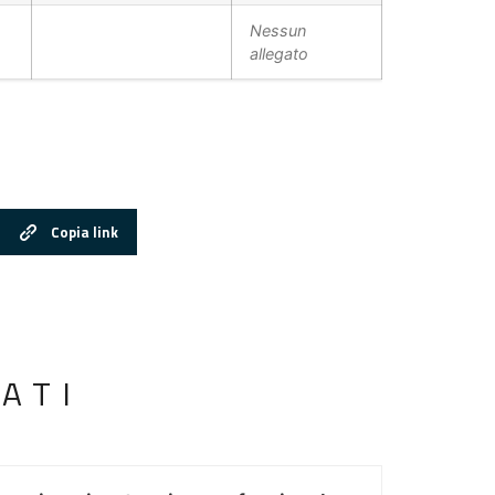
Nessun
allegato
Copia link
ATI