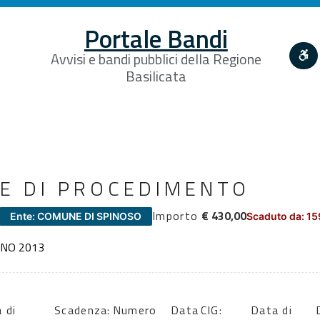
Portale Bandi
Avvisi e bandi pubblici della Regione
Basilicata
E DI PROCEDIMENTO
Importo
€ 430,00
Ente: COMUNE DI SPINOSO
Scaduto da: 15
NNO 2013
 di
Scadenza:
Numero
Data
CIG:
Data di