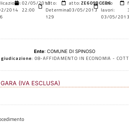
licazione:
02/05/2013
atto:
atto:
ZE609BCCB6
inizio
02/2014
22:00
Determina
03/05/2013
lavori:
56
129
03/05/201
Ente
: COMUNE DI SPINOSO
ggiudicazione
: 08-AFFIDAMENTO IN ECONOMIA - COTT
 GARA (IVA ESCLUSA)
rocedimento