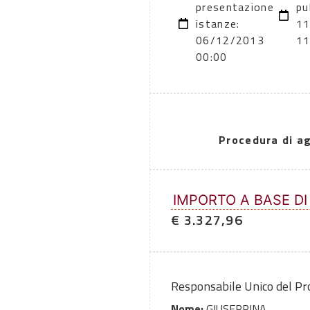
presentazione
pu
istanze:
11
06/12/2013
11
00:00
Procedura di a
IMPORTO A BASE DI
€ 3.327,96
Responsabile Unico del P
Nome:
GIUSEPPINA