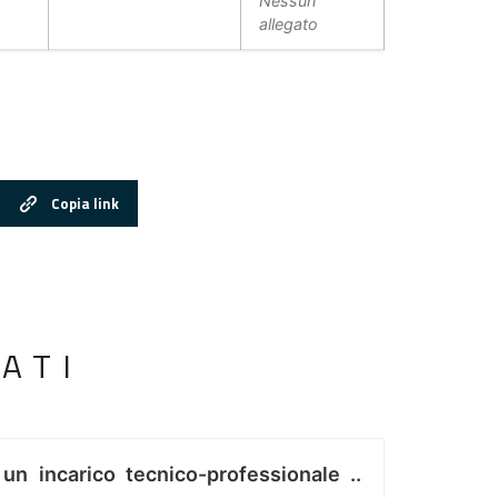
Nessun
allegato
Copia link
ATI
 un incarico tecnico-professionale ..