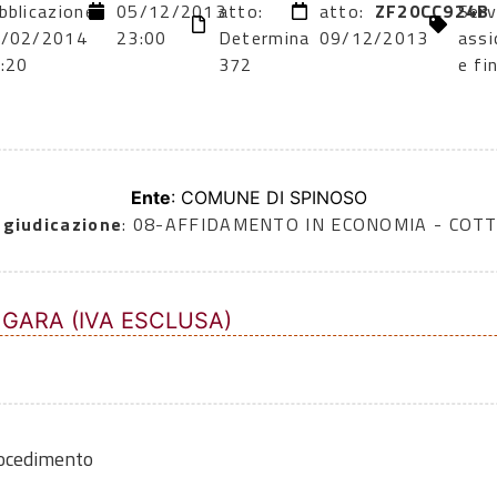
bblicazione:
05/12/2013
atto:
atto:
ZF20CC924B
Serv
/02/2014
23:00
Determina
09/12/2013
assi
:20
372
e fi
Ente
: COMUNE DI SPINOSO
ggiudicazione
: 08-AFFIDAMENTO IN ECONOMIA - COTT
 GARA (IVA ESCLUSA)
rocedimento