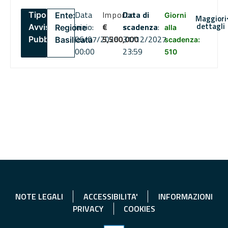
Data
Importo
Data di
Tipo:
Ente:
Giorni
Maggiori
dettagli
inizio:
€
scadenza
:
Avviso
Regione
alla
06/07/2026
5,500,000
31/12/2027
Pubblico
Basilicata
scadenza:
00:00
23:59
510
NOTE LEGALI
ACCESSIBILITA'
INFORMAZIONI
PRIVACY
COOKIES