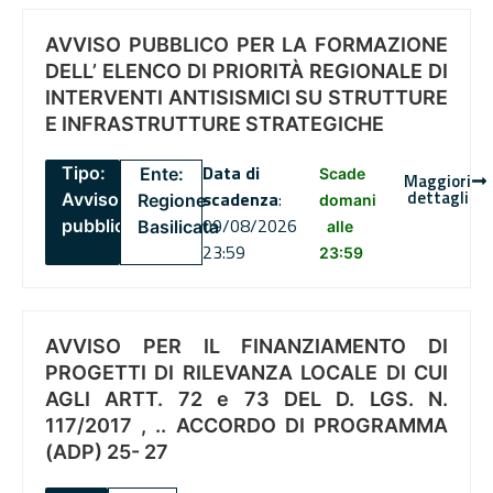
AVVISO PUBBLICO PER LA FORMAZIONE
DELL’ ELENCO DI PRIORITÀ REGIONALE DI
INTERVENTI ANTISISMICI SU STRUTTURE
E INFRASTRUTTURE STRATEGICHE
Data di
Tipo:
Ente:
Scade
Maggiori
dettagli
scadenza
:
Avviso
Regione
domani
09/08/2026
pubblico
Basilicata
alle
23:59
23:59
AVVISO PER IL FINANZIAMENTO DI
PROGETTI DI RILEVANZA LOCALE DI CUI
AGLI ARTT. 72 e 73 DEL D. LGS. N.
117/2017 , .. ACCORDO DI PROGRAMMA
(ADP) 25- 27