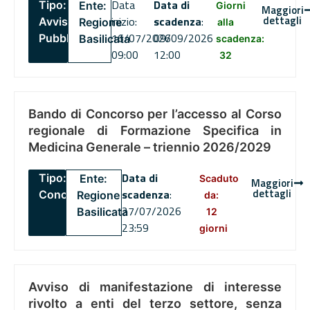
Data
Data di
Tipo:
Ente:
Giorni
Maggiori
dettagli
inizio:
scadenza
:
Avviso
Regione
alla
16/07/2026
09/09/2026
Pubblico
Basilicata
scadenza:
09:00
12:00
32
Bando di Concorso per l’accesso al Corso
regionale di Formazione Specifica in
Medicina Generale – triennio 2026/2029
Data di
Tipo:
Ente:
Scaduto
Maggiori
dettagli
scadenza
:
Concorsi
Regione
da:
27/07/2026
Basilicata
12
23:59
giorni
Avviso di manifestazione di interesse
rivolto a enti del terzo settore, senza