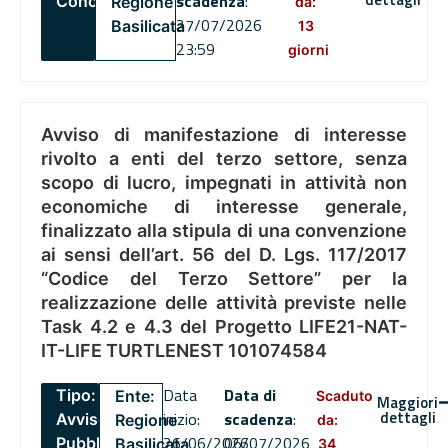
scadenza
:
Concorsi
Regione
da:
27/07/2026
Basilicata
13
23:59
giorni
Avviso di manifestazione di interesse
rivolto a enti del terzo settore, senza
scopo di lucro, impegnati in attività non
economiche di interesse generale,
finalizzato alla stipula di una convenzione
ai sensi dell’art. 56 del D. Lgs. 117/2017
“Codice del Terzo Settore” per la
realizzazione delle attività previste nelle
Task 4.2 e 4.3 del Progetto LIFE21-NAT-
IT-LIFE TURTLENEST 101074584
Data
Data di
Tipo:
Ente:
Scaduto
Maggiori
dettagli
inizio:
scadenza
:
Avviso
Regione
da:
26/06/2026
06/07/2026
Pubblico
Basilicata
34