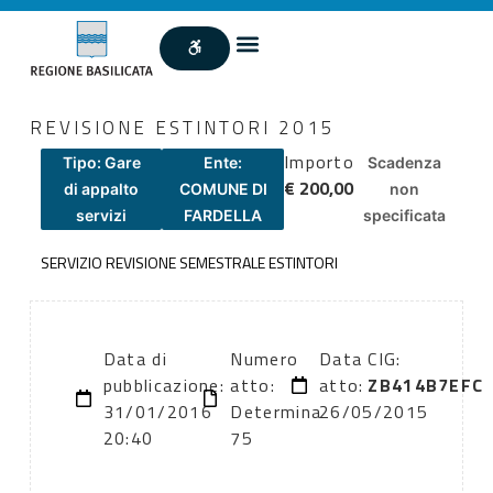
REVISIONE ESTINTORI 2015
Importo
Tipo: Gare
Ente:
Scadenza
€ 200,00
di appalto
COMUNE DI
non
servizi
FARDELLA
specificata
SERVIZIO REVISIONE SEMESTRALE ESTINTORI
Data di
Numero
Data
CIG:
pubblicazione:
atto:
atto:
ZB414B7EFC
31/01/2016
Determina
26/05/2015
20:40
75