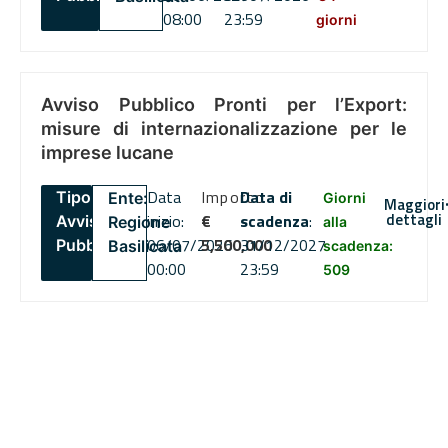
08:00
23:59
giorni
Avviso Pubblico Pronti per l’Export:
misure di internazionalizzazione per le
imprese lucane
Data
Importo
Data di
Tipo:
Ente:
Giorni
Maggiori
dettagli
inizio:
€
scadenza
:
Avviso
Regione
alla
06/07/2026
5,500,000
31/12/2027
Pubblico
Basilicata
scadenza:
00:00
23:59
509