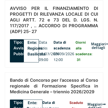
AVVISO PER IL FINANZIAMENTO DI
PROGETTI DI RILEVANZA LOCALE DI CUI
AGLI ARTT. 72 e 73 DEL D. LGS. N.
117/2017 , .. ACCORDO DI PROGRAMMA
(ADP) 25- 27
Data
Data di
Tipo:
Ente:
Giorni
Maggiori
dettagli
inizio:
scadenza
:
Avviso
Regione
alla
16/07/2026
09/09/2026
Pubblico
Basilicata
scadenza:
09:00
12:00
31
Bando di Concorso per l’accesso al Corso
regionale di Formazione Specifica in
Medicina Generale – triennio 2026/2029
Data di
Tipo:
Ente:
Scaduto
Maggiori
dettagli