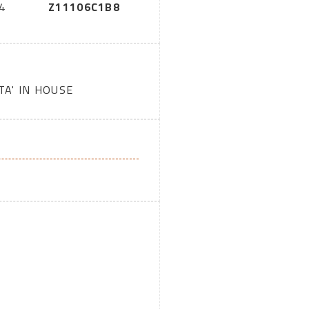
4
Z11106C1B8
TA' IN HOUSE