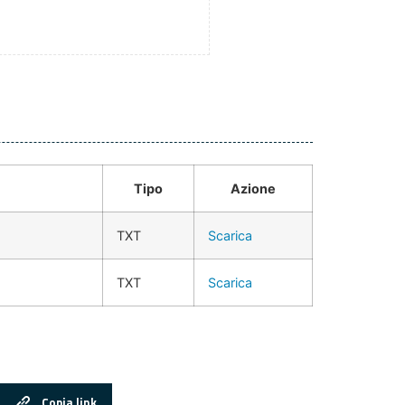
Tipo
Azione
TXT
Scarica
TXT
Scarica
Copia link