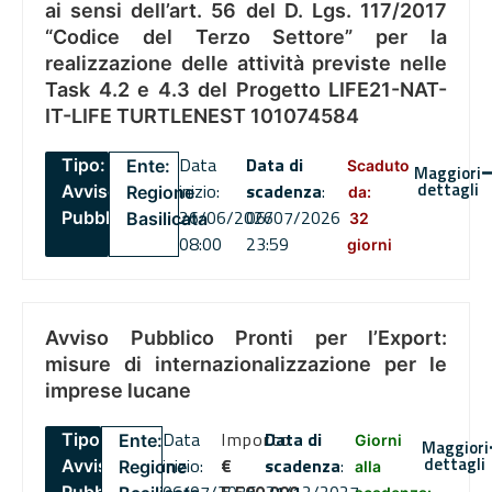
ai sensi dell’art. 56 del D. Lgs. 117/2017
“Codice del Terzo Settore” per la
realizzazione delle attività previste nelle
Task 4.2 e 4.3 del Progetto LIFE21-NAT-
IT-LIFE TURTLENEST 101074584
Data
Data di
Tipo:
Ente:
Scaduto
Maggiori
dettagli
inizio:
scadenza
:
Avviso
Regione
da:
26/06/2026
06/07/2026
Pubblico
Basilicata
32
08:00
23:59
giorni
Avviso Pubblico Pronti per l’Export:
misure di internazionalizzazione per le
imprese lucane
Data
Importo
Data di
Tipo:
Ente:
Giorni
Maggiori
dettagli
inizio:
€
scadenza
:
Avviso
Regione
alla