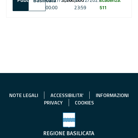
06/07/2026
5,500,000
31/12/2027
Pubblico
Basilicata
scadenza:
00:00
23:59
511
NOTE LEGALI
ACCESSIBILITA'
INFORMAZIONI
PRIVACY
COOKIES