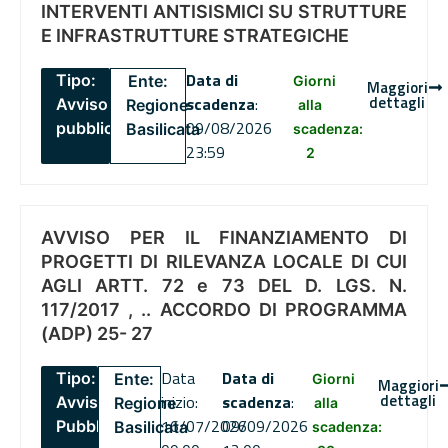
INTERVENTI ANTISISMICI SU STRUTTURE
E INFRASTRUTTURE STRATEGICHE
Data di
Tipo:
Ente:
Giorni
Maggiori
dettagli
scadenza
:
Avviso
Regione
alla
09/08/2026
pubblico
Basilicata
scadenza:
23:59
2
AVVISO PER IL FINANZIAMENTO DI
PROGETTI DI RILEVANZA LOCALE DI CUI
AGLI ARTT. 72 e 73 DEL D. LGS. N.
117/2017 , .. ACCORDO DI PROGRAMMA
(ADP) 25- 27
Data
Data di
Tipo:
Ente:
Giorni
Maggiori
dettagli
inizio:
scadenza
:
Avviso
Regione
alla
16/07/2026
09/09/2026
Pubblico
Basilicata
scadenza: