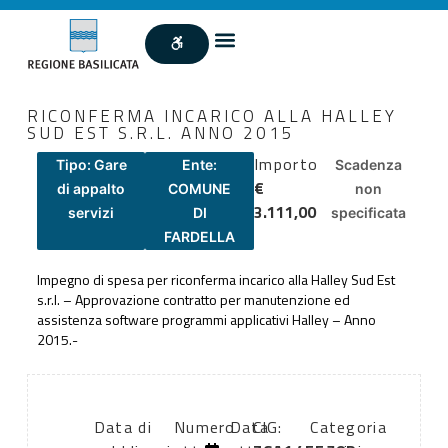
RICONFERMA INCARICO ALLA HALLEY
SUD EST S.R.L. ANNO 2015
Importo
Tipo: Gare
Ente:
Scadenza
€
di appalto
COMUNE
non
3.111,00
servizi
DI
specificata
FARDELLA
Impegno di spesa per riconferma incarico alla Halley Sud Est
s.r.l. – Approvazione contratto per manutenzione ed
assistenza software programmi applicativi Halley – Anno
2015.-
Data di
Numero
Data
CIG:
Categoria