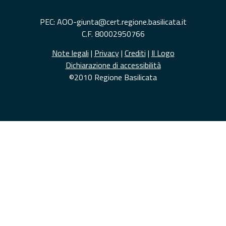
PEC: AOO-giunta@cert.regione.basilicata.it
C.F. 80002950766
Note legali
|
Privacy
|
Crediti
|
Il Logo
Dichiarazione di accessibilità
©2010 Regione Basilicata