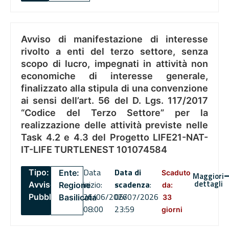
Avviso di manifestazione di interesse
rivolto a enti del terzo settore, senza
scopo di lucro, impegnati in attività non
economiche di interesse generale,
finalizzato alla stipula di una convenzione
ai sensi dell’art. 56 del D. Lgs. 117/2017
“Codice del Terzo Settore” per la
realizzazione delle attività previste nelle
Task 4.2 e 4.3 del Progetto LIFE21-NAT-
IT-LIFE TURTLENEST 101074584
Data
Data di
Tipo:
Ente:
Scaduto
Maggiori
dettagli
inizio:
scadenza
:
Avviso
Regione
da:
26/06/2026
06/07/2026
Pubblico
Basilicata
33
08:00
23:59
giorni