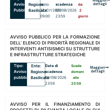
Maggiori
dettagli
inizio:
scadenza
:
Avviso
Regione
da:
22/07/2026
06/08/2026
Pubblico
Basilicata
2
09:00
23:59
giorni
AVVISO PUBBLICO PER LA FORMAZIONE
DELL’ ELENCO DI PRIORITÀ REGIONALE DI
INTERVENTI ANTISISMICI SU STRUTTURE
E INFRASTRUTTURE STRATEGICHE
Data di
Tipo:
Ente:
Scade
Maggiori
dettagli
scadenza
:
Avviso
Regione
domani
09/08/2026
pubblico
Basilicata
alle
23:59
23:59
AVVISO PER IL FINANZIAMENTO DI