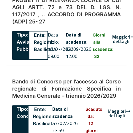
PROGETTI DI RILEVANZA LOCALE DI CUI
AGLI ARTT. 72 e 73 DEL D. LGS. N.
117/2017 , .. ACCORDO DI PROGRAMMA
(ADP) 25- 27
Data
Data di
Tipo:
Ente:
Giorni
Maggiori
dettagli
inizio:
scadenza
:
Avviso
Regione
alla
16/07/2026
09/09/2026
Pubblico
Basilicata
scadenza:
09:00
12:00
32
Bando di Concorso per l’accesso al Corso
regionale di Formazione Specifica in
Medicina Generale – triennio 2026/2029
Data di
Tipo:
Ente:
Scaduto
Maggiori
dettagli
scadenza
:
Concorsi
Regione
da:
27/07/2026
Basilicata
12
23:59
giorni