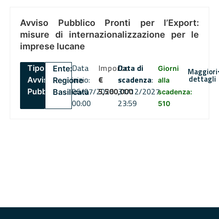
Avviso Pubblico Pronti per l’Export:
misure di internazionalizzazione per le
imprese lucane
Data
Importo
Data di
Tipo:
Ente:
Giorni
Maggiori
dettagli
inizio:
€
scadenza
:
Avviso
Regione
alla
06/07/2026
5,500,000
31/12/2027
Pubblico
Basilicata
scadenza:
00:00
23:59
510