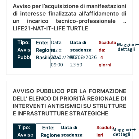
Avviso per l’acquisizione di manifestazioni
di interesse finalizzata all’affidamento di
un incarico tecnico-professionale ..
LIFE21-NAT-IT-LIFE TURTLE
Data
Data di
Tipo:
Ente:
Scaduto
Maggiori
dettagli
inizio:
scadenza
:
Avviso
Regione
da:
22/07/2026
06/08/2026
Pubblico
Basilicata
4
09:00
23:59
giorni
AVVISO PUBBLICO PER LA FORMAZIONE
DELL’ ELENCO DI PRIORITÀ REGIONALE DI
INTERVENTI ANTISISMICI SU STRUTTURE
E INFRASTRUTTURE STRATEGICHE
Data di
Tipo:
Ente:
Scaduto
Maggiori
dettagli
scadenza
:
Avviso
Regione
ieri