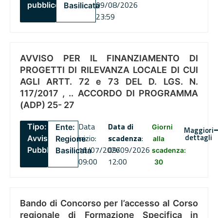
09/08/2026
pubblico
Basilicata
23:59
AVVISO PER IL FINANZIAMENTO DI
PROGETTI DI RILEVANZA LOCALE DI CUI
AGLI ARTT. 72 e 73 DEL D. LGS. N.
117/2017 , .. ACCORDO DI PROGRAMMA
(ADP) 25- 27
Data
Data di
Tipo:
Ente:
Giorni
Maggiori
dettagli
inizio:
scadenza
:
Avviso
Regione
alla
16/07/2026
09/09/2026
Pubblico
Basilicata
scadenza:
09:00
12:00
30
Bando di Concorso per l’accesso al Corso
regionale di Formazione Specifica in