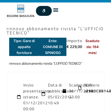
rinnovo abbonamento rivista “L’UFFICIO
TECNICO”
Importo
Tipo: Gare di
Ente:
Scaduto
€ 229,00
appalto
COMUNE DI
da: 164
forniture
SPINOSO
mesi
rinnovo abbonamento rivista “L’UFFICIO TECNICO”
Inizio
Data di
Scadenza:
Numero
CIG:
presentazione
pubblicazione:
30/11/2012
atto:
Z980C8814
istanze:
05/02/2014
23:00
01/12/2012
10:49
00:00