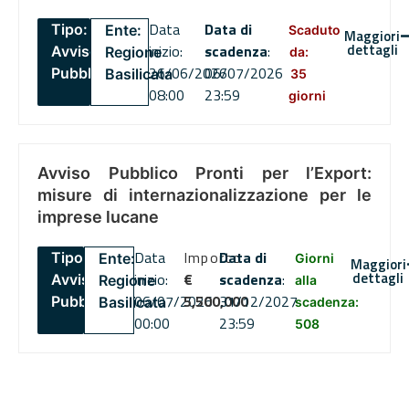
Data
Data di
Tipo:
Ente:
Scaduto
Maggiori
dettagli
inizio:
scadenza
:
Avviso
Regione
da:
26/06/2026
06/07/2026
Pubblico
Basilicata
35
08:00
23:59
giorni
Avviso Pubblico Pronti per l’Export:
misure di internazionalizzazione per le
imprese lucane
Data
Importo
Data di
Tipo:
Ente:
Giorni
Maggiori
dettagli
inizio:
€
scadenza
:
Avviso
Regione
alla
06/07/2026
5,500,000
31/12/2027
Pubblico
Basilicata
scadenza:
00:00
23:59
508