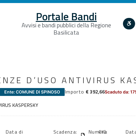
Portale Bandi
Avvisi e bandi pubblici della Regione
Basilicata
ENZE D’USO ANTIVIRUS KA
Importo
€ 392,66
Ente: COMUNE DI SPINOSO
Scaduto da: 17
VIRUS KASPERSKY
Data di
Scadenza:
Numero
CIG:
Data