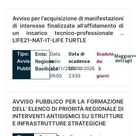
Avviso per l’acquisizione di manifestazioni
di interesse finalizzata all’affidamento di
un incarico tecnico-professionale ..
LIFE21-NAT-IT-LIFE TURTLE
Data
Data di
Tipo:
Ente:
Scaduto
Maggiori
dettagli
inizio:
scadenza
:
Avviso
Regione
da:
22/07/2026
06/08/2026
Pubblico
Basilicata
3
09:00
23:59
giorni
AVVISO PUBBLICO PER LA FORMAZIONE
DELL’ ELENCO DI PRIORITÀ REGIONALE DI
INTERVENTI ANTISISMICI SU STRUTTURE
E INFRASTRUTTURE STRATEGICHE