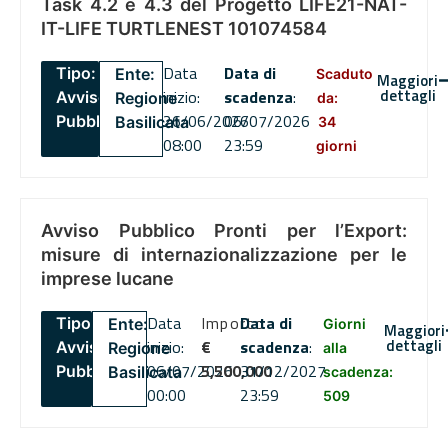
Task 4.2 e 4.3 del Progetto LIFE21-NAT-
IT-LIFE TURTLENEST 101074584
Data
Data di
Tipo:
Ente:
Scaduto
Maggiori
dettagli
inizio:
scadenza
:
Avviso
Regione
da:
26/06/2026
06/07/2026
Pubblico
Basilicata
34
08:00
23:59
giorni
Avviso Pubblico Pronti per l’Export:
misure di internazionalizzazione per le
imprese lucane
Data
Importo
Data di
Tipo:
Ente:
Giorni
Maggiori
dettagli
inizio:
€
scadenza
:
Avviso
Regione
alla
06/07/2026
5,500,000
31/12/2027
Pubblico
Basilicata
scadenza:
00:00
23:59
509