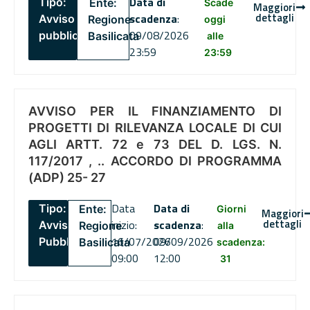
Data di
Tipo:
Ente:
Scade
Maggiori
dettagli
scadenza
:
Avviso
Regione
oggi
09/08/2026
pubblico
Basilicata
alle
23:59
23:59
AVVISO PER IL FINANZIAMENTO DI
PROGETTI DI RILEVANZA LOCALE DI CUI
AGLI ARTT. 72 e 73 DEL D. LGS. N.
117/2017 , .. ACCORDO DI PROGRAMMA
(ADP) 25- 27
Data
Data di
Tipo:
Ente:
Giorni
Maggiori
dettagli
inizio:
scadenza
:
Avviso
Regione
alla
16/07/2026
09/09/2026
Pubblico
Basilicata
scadenza:
09:00
12:00
31