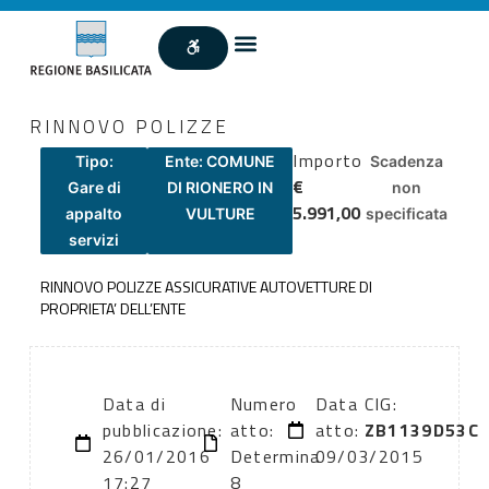
RINNOVO POLIZZE
Importo
Tipo:
Ente: COMUNE
Scadenza
€
Gare di
DI RIONERO IN
non
5.991,00
appalto
VULTURE
specificata
servizi
RINNOVO POLIZZE ASSICURATIVE AUTOVETTURE DI
PROPRIETA’ DELL’ENTE
Data di
Numero
Data
CIG:
pubblicazione:
atto:
atto:
ZB1139D53C
26/01/2016
Determina
09/03/2015
17:27
8