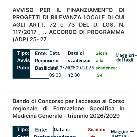
AVVISO PER IL FINANZIAMENTO DI
PROGETTI DI RILEVANZA LOCALE DI CUI
AGLI ARTT. 72 e 73 DEL D. LGS. N.
117/2017 , .. ACCORDO DI PROGRAMMA
(ADP) 25- 27
Data
Data di
Tipo:
Ente:
Giorni
Maggiori
dettagli
inizio:
scadenza
:
Avviso
Regione
alla
16/07/2026
09/09/2026
Pubblico
Basilicata
scadenza:
09:00
12:00
34
Bando di Concorso per l’accesso al Corso
regionale di Formazione Specifica in
Medicina Generale – triennio 2026/2029
Data di
Tipo:
Ente:
Scaduto
Maggiori
dettagli
scadenza
:
Concorsi
da: