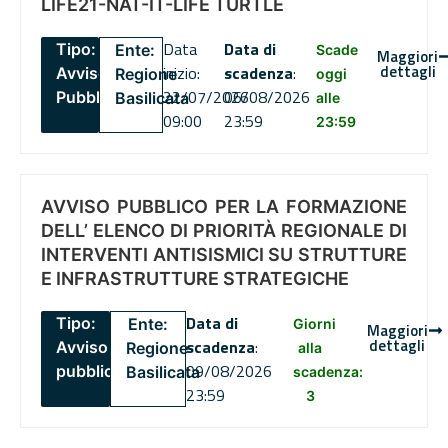
LIFE21-NAT-IT-LIFE TURTLE
Data
Data di
Tipo:
Ente:
Scade
Maggiori
dettagli
inizio:
scadenza
:
Avviso
Regione
oggi
22/07/2026
06/08/2026
Pubblico
Basilicata
alle
09:00
23:59
23:59
AVVISO PUBBLICO PER LA FORMAZIONE
DELL’ ELENCO DI PRIORITÀ REGIONALE DI
INTERVENTI ANTISISMICI SU STRUTTURE
E INFRASTRUTTURE STRATEGICHE
Data di
Tipo:
Ente:
Giorni
Maggiori
dettagli
scadenza
:
Avviso
Regione
alla
09/08/2026
pubblico
Basilicata
scadenza:
23:59
3