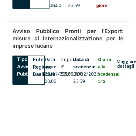
08:00
23:59
giorni
Avviso Pubblico Pronti per l’Export:
misure di internazionalizzazione per le
imprese lucane
Data
Importo
Data di
Tipo:
Ente:
Giorni
Maggiori
dettagli
inizio:
€
scadenza
:
Avviso
Regione
alla
06/07/2026
5,500,000
31/12/2027
Pubblico
Basilicata
scadenza:
00:00
23:59
512