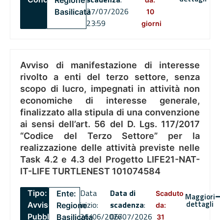
Regione
27/07/2026
Basilicata
10
23:59
giorni
Avviso di manifestazione di interesse
rivolto a enti del terzo settore, senza
scopo di lucro, impegnati in attività non
economiche di interesse generale,
finalizzato alla stipula di una convenzione
ai sensi dell’art. 56 del D. Lgs. 117/2017
“Codice del Terzo Settore” per la
realizzazione delle attività previste nelle
Task 4.2 e 4.3 del Progetto LIFE21-NAT-
IT-LIFE TURTLENEST 101074584
Data
Data di
Tipo:
Ente:
Scaduto
Maggiori
dettagli
inizio:
scadenza
:
Avviso
Regione
da:
26/06/2026
06/07/2026
Pubblico
Basilicata
31