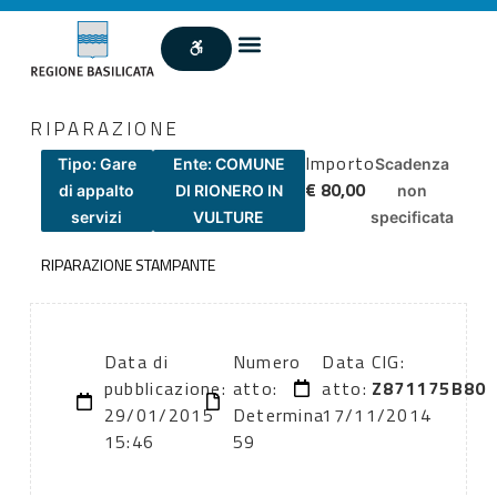
RIPARAZIONE
Importo
Tipo: Gare
Ente: COMUNE
Scadenza
€ 80,00
di appalto
DI RIONERO IN
non
servizi
VULTURE
specificata
RIPARAZIONE STAMPANTE
Data di
Numero
Data
CIG:
pubblicazione:
atto:
atto:
Z871175B80
29/01/2015
Determina
17/11/2014
15:46
59