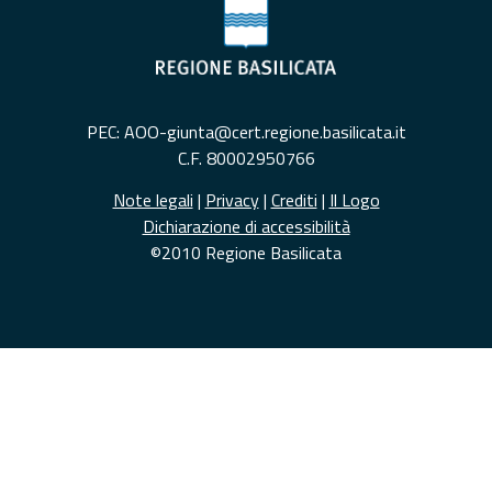
PEC: AOO-giunta@cert.regione.basilicata.it
C.F. 80002950766
Note legali
|
Privacy
|
Crediti
|
Il Logo
Dichiarazione di accessibilità
©2010 Regione Basilicata