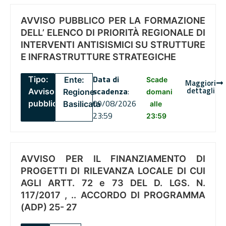
AVVISO PUBBLICO PER LA FORMAZIONE
DELL’ ELENCO DI PRIORITÀ REGIONALE DI
INTERVENTI ANTISISMICI SU STRUTTURE
E INFRASTRUTTURE STRATEGICHE
Data di
Tipo:
Ente:
Scade
Maggiori
dettagli
scadenza
:
Avviso
Regione
domani
09/08/2026
pubblico
Basilicata
alle
23:59
23:59
AVVISO PER IL FINANZIAMENTO DI
PROGETTI DI RILEVANZA LOCALE DI CUI
AGLI ARTT. 72 e 73 DEL D. LGS. N.
117/2017 , .. ACCORDO DI PROGRAMMA
(ADP) 25- 27