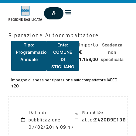
Riparazione Autocompattatore
Importo
Tipo:
Ente:
Scadenza
€
Programmazione
COMUNE
non
1.159,00
Annuale
DI
specificata
STIGLIANO
Impegno di spesa per riparazione autocompattatore IVECO
120.
Data di
Numero
CIG:
pubblicazione:
atto:
Z420B9E13B
07/02/2014 09:17