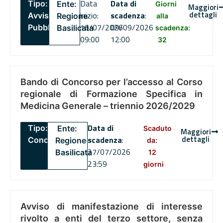
Data
Data di
Tipo:
Ente:
Giorni
Maggiori
dettagli
inizio:
scadenza
:
Avviso
Regione
alla
16/07/2026
09/09/2026
Pubblico
Basilicata
scadenza:
09:00
12:00
32
Bando di Concorso per l’accesso al Corso
regionale di Formazione Specifica in
Medicina Generale – triennio 2026/2029
Data di
Tipo:
Ente:
Scaduto
Maggiori
dettagli
scadenza
:
Concorsi
Regione
da:
27/07/2026
Basilicata
12
23:59
giorni
Avviso di manifestazione di interesse
rivolto a enti del terzo settore, senza