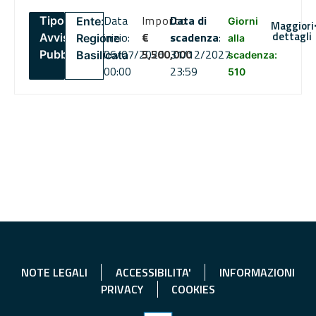
Data
Importo
Data di
Tipo:
Ente:
Giorni
Maggiori
dettagli
inizio:
€
scadenza
:
Avviso
Regione
alla
06/07/2026
5,500,000
31/12/2027
Pubblico
Basilicata
scadenza:
00:00
23:59
510
NOTE LEGALI
ACCESSIBILITA'
INFORMAZIONI
PRIVACY
COOKIES