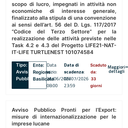
scopo di lucro, impegnati in attività non
economiche di interesse generale,
finalizzato alla stipula di una convenzione
ai sensi dell’art. 56 del D. Lgs. 117/2017
“Codice del Terzo Settore” per la
realizzazione delle attività previste nelle
Task 4.2 e 4.3 del Progetto LIFE21-NAT-
IT-LIFE TURTLENEST 101074584
Data
Data di
Tipo:
Ente:
Scaduto
Maggiori
dettagli
inizio:
scadenza
:
Avviso
Regione
da:
26/06/2026
06/07/2026
Pubblico
Basilicata
33
08:00
23:59
giorni
Avviso Pubblico Pronti per l’Export:
misure di internazionalizzazione per le
imprese lucane