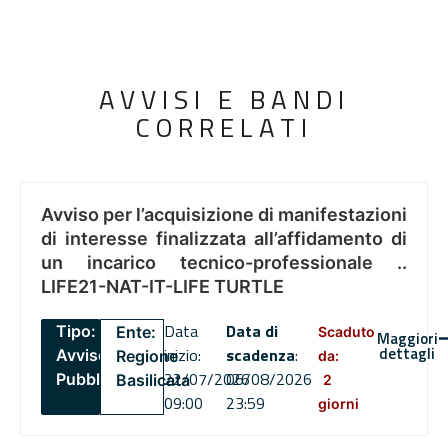
AVVISI E BANDI
CORRELATI
Avviso per l’acquisizione di manifestazioni
di interesse finalizzata all’affidamento di
un incarico tecnico-professionale ..
LIFE21-NAT-IT-LIFE TURTLE
Data
Data di
Tipo:
Ente:
Scaduto
Maggiori
dettagli
inizio:
scadenza
:
Avviso
Regione
da:
22/07/2026
06/08/2026
Pubblico
Basilicata
2
09:00
23:59
giorni