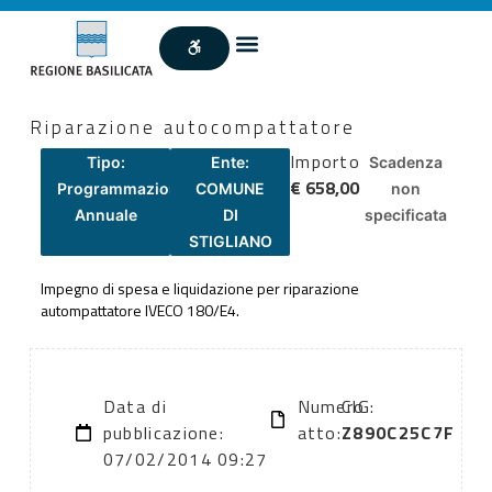
Riparazione autocompattatore
Importo
Tipo:
Ente:
Scadenza
€ 658,00
Programmazione
COMUNE
non
Annuale
DI
specificata
STIGLIANO
Impegno di spesa e liquidazione per riparazione
autompattatore IVECO 180/E4.
Data di
Numero
CIG:
pubblicazione:
atto:
Z890C25C7F
07/02/2014 09:27