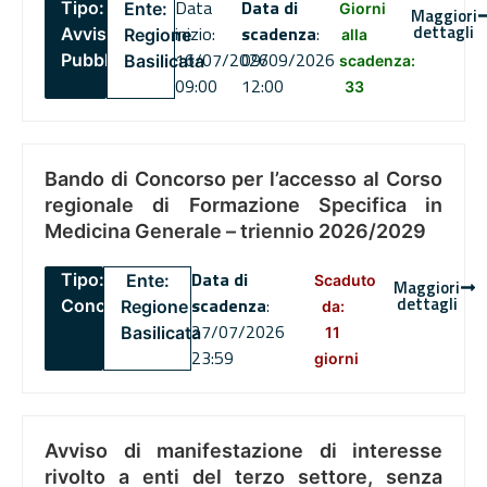
Data
Data di
Tipo:
Ente:
Giorni
Maggiori
dettagli
inizio:
scadenza
:
Avviso
Regione
alla
16/07/2026
09/09/2026
Pubblico
Basilicata
scadenza:
09:00
12:00
33
Bando di Concorso per l’accesso al Corso
regionale di Formazione Specifica in
Medicina Generale – triennio 2026/2029
Data di
Tipo:
Ente:
Scaduto
Maggiori
dettagli
scadenza
:
Concorsi
Regione
da:
27/07/2026
Basilicata
11
23:59
giorni
Avviso di manifestazione di interesse
rivolto a enti del terzo settore, senza