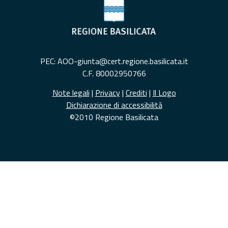
PEC: AOO-giunta@cert.regione.basilicata.it
C.F. 80002950766
Note legali
|
Privacy
|
Crediti
|
Il Logo
Dichiarazione di accessibilità
©2010 Regione Basilicata