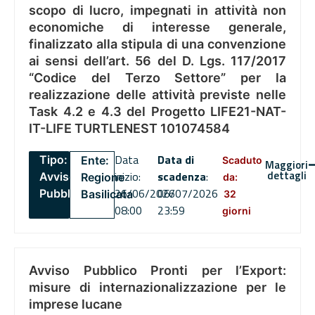
scopo di lucro, impegnati in attività non
economiche di interesse generale,
finalizzato alla stipula di una convenzione
ai sensi dell’art. 56 del D. Lgs. 117/2017
“Codice del Terzo Settore” per la
realizzazione delle attività previste nelle
Task 4.2 e 4.3 del Progetto LIFE21-NAT-
IT-LIFE TURTLENEST 101074584
Data
Data di
Tipo:
Ente:
Scaduto
Maggiori
dettagli
inizio:
scadenza
:
Avviso
Regione
da:
26/06/2026
06/07/2026
Pubblico
Basilicata
32
08:00
23:59
giorni
Avviso Pubblico Pronti per l’Export:
misure di internazionalizzazione per le
imprese lucane