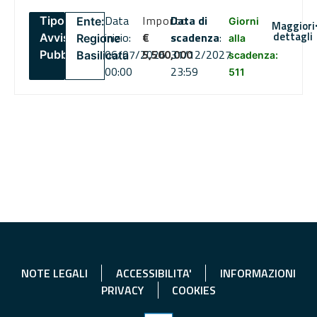
Data
Importo
Data di
Tipo:
Ente:
Giorni
Maggiori
dettagli
inizio:
€
scadenza
:
Avviso
Regione
alla
06/07/2026
5,500,000
31/12/2027
Pubblico
Basilicata
scadenza:
00:00
23:59
511
NOTE LEGALI
ACCESSIBILITA'
INFORMAZIONI
PRIVACY
COOKIES