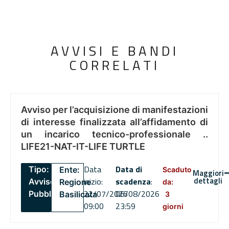
AVVISI E BANDI
CORRELATI
Avviso per l’acquisizione di manifestazioni
di interesse finalizzata all’affidamento di
un incarico tecnico-professionale ..
LIFE21-NAT-IT-LIFE TURTLE
Data
Data di
Tipo:
Ente:
Scaduto
Maggiori
dettagli
inizio:
scadenza
:
Avviso
Regione
da:
22/07/2026
06/08/2026
Pubblico
Basilicata
3
09:00
23:59
giorni