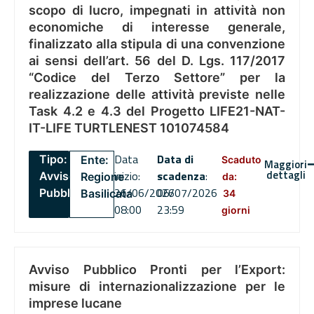
scopo di lucro, impegnati in attività non
economiche di interesse generale,
finalizzato alla stipula di una convenzione
ai sensi dell’art. 56 del D. Lgs. 117/2017
“Codice del Terzo Settore” per la
realizzazione delle attività previste nelle
Task 4.2 e 4.3 del Progetto LIFE21-NAT-
IT-LIFE TURTLENEST 101074584
Data
Data di
Tipo:
Ente:
Scaduto
Maggiori
dettagli
inizio:
scadenza
:
Avviso
Regione
da:
26/06/2026
06/07/2026
Pubblico
Basilicata
34
08:00
23:59
giorni
Avviso Pubblico Pronti per l’Export:
misure di internazionalizzazione per le
imprese lucane