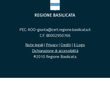
PEC: AOO-giunta@cert.regione.basilicata.it
C.F. 80002950766
Note legali
|
Privacy
|
Crediti
|
Il Logo
Dichiarazione di accessibilità
©2010 Regione Basilicata