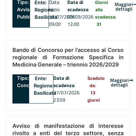
Data
Data di
Tipo:
Ente:
Giorni
Maggiori
dettagli
inizio:
scadenza
:
Avviso
Regione
alla
16/07/2026
09/09/2026
Pubblico
Basilicata
scadenza:
09:00
12:00
31
Bando di Concorso per l’accesso al Corso
regionale di Formazione Specifica in
Medicina Generale – triennio 2026/2029
Data di
Tipo:
Ente:
Scaduto
Maggiori
dettagli
scadenza
:
Concorsi
Regione
da:
27/07/2026
Basilicata
13
23:59
giorni
Avviso di manifestazione di interesse
rivolto a enti del terzo settore, senza