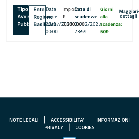
Data
Importo
Data di
Tipo:
Ente:
Giorni
Maggiori
dettagli
inizio:
€
scadenza
:
Avviso
Regione
alla
06/07/2026
5,500,000
31/12/2027
Pubblico
Basilicata
scadenza:
00:00
23:59
509
NOTE LEGALI
ACCESSIBILITA'
INFORMAZIONI
PRIVACY
COOKIES