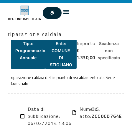
riparazione caldaia
Importo
Tipo:
Ente:
Scadenza
€
Programmazione
COMUNE
non
1.330,00
Annuale
DI
specificata
STIGLIANO
riparazione caldaia dell’impianto di riscaldamento alla Sede
Comunale
Data di
Numero
CIG:
pubblicazione:
atto:
ZCC0CD764E
06/02/2014 13:06