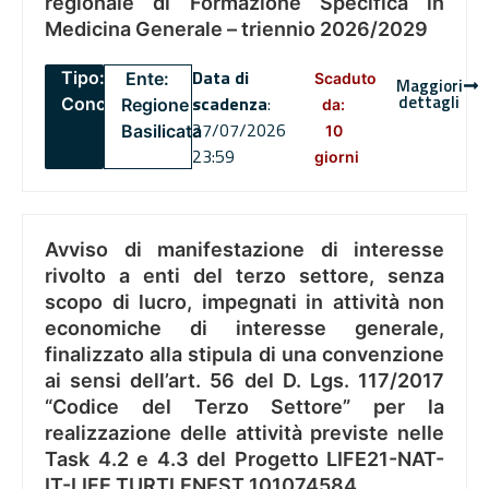
regionale di Formazione Specifica in
Medicina Generale – triennio 2026/2029
Data di
Tipo:
Ente:
Scaduto
Maggiori
dettagli
scadenza
:
Concorsi
Regione
da:
27/07/2026
Basilicata
10
23:59
giorni
Avviso di manifestazione di interesse
rivolto a enti del terzo settore, senza
scopo di lucro, impegnati in attività non
economiche di interesse generale,
finalizzato alla stipula di una convenzione
ai sensi dell’art. 56 del D. Lgs. 117/2017
“Codice del Terzo Settore” per la
realizzazione delle attività previste nelle
Task 4.2 e 4.3 del Progetto LIFE21-NAT-
IT-LIFE TURTLENEST 101074584