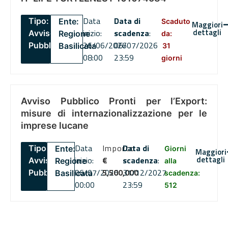
Data
Data di
Tipo:
Ente:
Scaduto
Maggiori
dettagli
inizio:
scadenza
:
Avviso
Regione
da:
26/06/2026
06/07/2026
Pubblico
Basilicata
31
08:00
23:59
giorni
Avviso Pubblico Pronti per l’Export:
misure di internazionalizzazione per le
imprese lucane
Data
Importo
Data di
Tipo:
Ente:
Giorni
Maggiori
dettagli
inizio:
€
scadenza
:
Avviso
Regione
alla
06/07/2026
5,500,000
31/12/2027
Pubblico
Basilicata
scadenza:
00:00
23:59
512