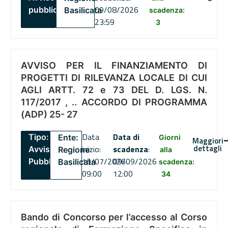
09/08/2026
pubblico
Basilicata
scadenza:
23:59
3
AVVISO PER IL FINANZIAMENTO DI
PROGETTI DI RILEVANZA LOCALE DI CUI
AGLI ARTT. 72 e 73 DEL D. LGS. N.
117/2017 , .. ACCORDO DI PROGRAMMA
(ADP) 25- 27
Data
Data di
Tipo:
Ente:
Giorni
Maggiori
dettagli
inizio:
scadenza
:
Avviso
Regione
alla
16/07/2026
09/09/2026
Pubblico
Basilicata
scadenza:
09:00
12:00
34
Bando di Concorso per l’accesso al Corso