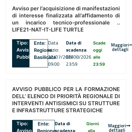
Avviso per l’acquisizione di manifestazioni
di interesse finalizzata all’affidamento di
un incarico tecnico-professionale ..
LIFE21-NAT-IT-LIFE TURTLE
Data
Data di
Tipo:
Ente:
Scade
Maggiori
dettagli
inizio:
scadenza
:
Avviso
Regione
oggi
22/07/2026
06/08/2026
Pubblico
Basilicata
alle
09:00
23:59
23:59
AVVISO PUBBLICO PER LA FORMAZIONE
DELL’ ELENCO DI PRIORITÀ REGIONALE DI
INTERVENTI ANTISISMICI SU STRUTTURE
E INFRASTRUTTURE STRATEGICHE
Data di
Tipo:
Ente:
Giorni
Maggiori
dettagli
scadenza
:
Avviso
Regione
alla