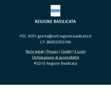
PEC: AOO-giunta@cert.regione.basilicata.it
C.F. 80002950766
Note legali
|
Privacy
|
Crediti
|
Il Logo
Dichiarazione di accessibilità
©2010 Regione Basilicata