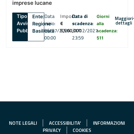
imprese lucane
Data
Importo
Data di
Tipo:
Ente:
Giorni
Maggiori
dettagli
inizio:
€
scadenza
:
Avviso
Regione
alla
06/07/2026
5,500,000
31/12/2027
Pubblico
Basilicata
scadenza:
00:00
23:59
511
NOTE LEGALI
ACCESSIBILITA'
INFORMAZIONI
PRIVACY
COOKIES