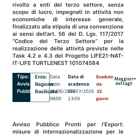
rivolto a enti del terzo settore, senza
scopo di lucro, impegnati in attività non
economiche di interesse generale,
finalizzato alla stipula di una convenzione
ai sensi dell’art. 56 del D. Lgs. 117/2017
“Codice del Terzo Settore” per la
realizzazione delle attività previste nelle
Task 4.2 e 4.3 del Progetto LIFE21-NAT-
IT-LIFE TURTLENEST 101074584
Data
Data di
Tipo:
Ente:
Scaduto
Maggiori
dettagli
inizio:
scadenza
:
Avviso
Regione
da:
26/06/2026
06/07/2026
Pubblico
Basilicata
32
08:00
23:59
giorni
Avviso Pubblico Pronti per l’Export:
misure di internazionalizzazione per le