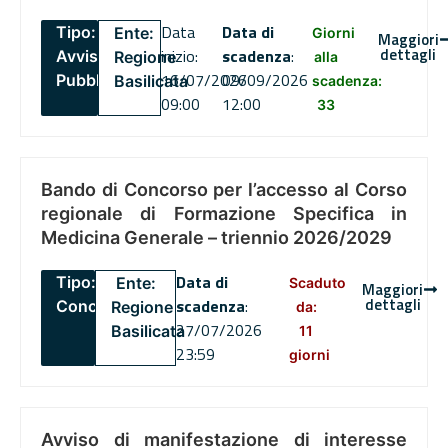
Data
Data di
Tipo:
Ente:
Giorni
Maggiori
dettagli
inizio:
scadenza
:
Avviso
Regione
alla
16/07/2026
09/09/2026
Pubblico
Basilicata
scadenza:
09:00
12:00
33
Bando di Concorso per l’accesso al Corso
regionale di Formazione Specifica in
Medicina Generale – triennio 2026/2029
Data di
Tipo:
Ente:
Scaduto
Maggiori
dettagli
scadenza
:
Concorsi
Regione
da:
27/07/2026
Basilicata
11
23:59
giorni
Avviso di manifestazione di interesse