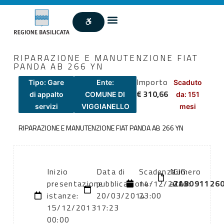
RIPARAZIONE E MANUTENZIONE FIAT
PANDA AB 266 YN
Importo
Tipo: Gare
Ente:
Scaduto
€ 310,66
di appalto
COMUNE DI
da: 151
servizi
VIGGIANELLO
mesi
RIPARAZIONE E MANUTENZIONE FIAT PANDA AB 266 YN
Inizio
Data di
Scadenza:
Numero
CIG:
presentazione
pubblicazione:
14/12/2013
atto:
ZA8091126
istanze:
20/03/2014
23:00
15/12/2013
17:23
00:00