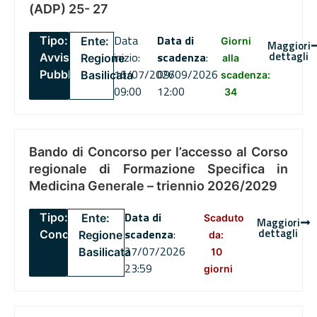
(ADP) 25- 27
Data
Data di
Tipo:
Ente:
Giorni
Maggiori
dettagli
inizio:
scadenza
:
Avviso
Regione
alla
16/07/2026
09/09/2026
Pubblico
Basilicata
scadenza:
09:00
12:00
34
Bando di Concorso per l’accesso al Corso
regionale di Formazione Specifica in
Medicina Generale – triennio 2026/2029
Data di
Tipo:
Ente:
Scaduto
Maggiori
dettagli
scadenza
:
Concorsi
Regione
da:
27/07/2026
Basilicata
10
23:59
giorni