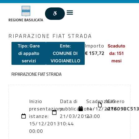
RIPARAZIONE FIAT STRADA
Importo
Tipo: Gare
Ente:
Scaduto
€ 157,72
di appalto
COMUNE DI
da: 151
servizi
VIGGIANELLO
mesi
RIPARAZIONE FIAT STRADA
Inizio
Data di
Scadenza:
Numero
CIG:
presentazione
pubblicazione:
14/12/2013
atto:
Z7609BC51
istanze:
21/03/2014
23:00
15/12/2013
10:44
00:00