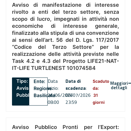
Avviso di manifestazione di interesse
rivolto a enti del terzo settore, senza
scopo di lucro, impegnati in attività non
economiche di interesse generale,
finalizzato alla stipula di una convenzione
ai sensi dell’art. 56 del D. Lgs. 117/2017
“Codice del Terzo Settore” per la
realizzazione delle attività previste nelle
Task 4.2 e 4.3 del Progetto LIFE21-NAT-
IT-LIFE TURTLENEST 101074584
Data
Data di
Tipo:
Ente:
Scaduto
Maggiori
dettagli
inizio:
scadenza
:
Avviso
Regione
da:
26/06/2026
06/07/2026
Pubblico
Basilicata
31
08:00
23:59
giorni
Avviso Pubblico Pronti per l’Export: