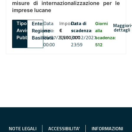
misure di internazionalizzazione per le
imprese lucane
Data
Importo
Data di
Tipo:
Ente:
Giorni
Maggiori
dettagli
inizio:
€
scadenza
:
Avviso
Regione
alla
06/07/2026
5,500,000
31/12/2027
Pubblico
Basilicata
scadenza:
00:00
23:59
512
NOTE LEGALI
ACCESSIBILITA'
INFORMAZIONI