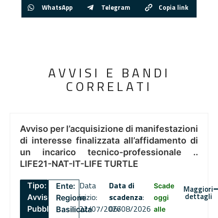
WhatsApp
Telegram
Copia link
AVVISI E BANDI
CORRELATI
Avviso per l’acquisizione di manifestazioni
di interesse finalizzata all’affidamento di
un incarico tecnico-professionale ..
LIFE21-NAT-IT-LIFE TURTLE
Data
Data di
Tipo:
Ente:
Scade
Maggiori
dettagli
inizio:
scadenza
:
Avviso
Regione
oggi
22/07/2026
06/08/2026
Pubblico
Basilicata
alle