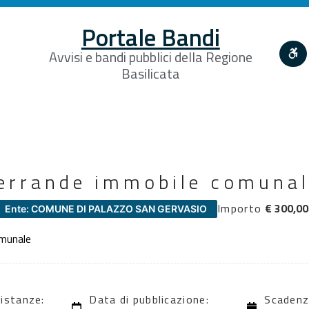
Portale Bandi
Avvisi e bandi pubblici della Regione
Basilicata
serrande immobile comuna
Importo
€ 300,00
Ente: COMUNE DI PALAZZO SAN GERVASIO
omunale
 istanze:
Data di pubblicazione:
Scadenz