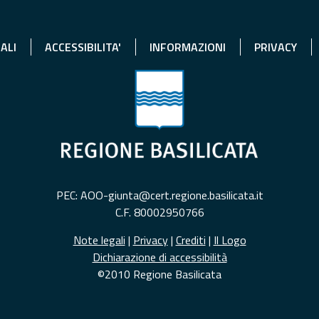
ALI
ACCESSIBILITA'
INFORMAZIONI
PRIVACY
PEC: AOO-giunta@cert.regione.basilicata.it
C.F. 80002950766
Note legali
|
Privacy
|
Crediti
|
Il Logo
Dichiarazione di accessibilità
©2010 Regione Basilicata