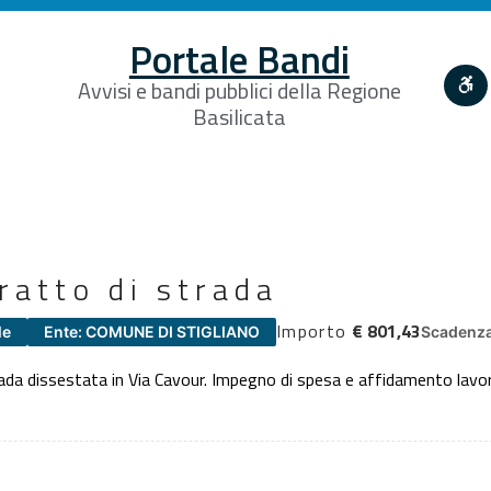
Portale Bandi
Avvisi e bandi pubblici della Regione
Basilicata
ratto di strada
Importo
€ 801,43
le
Ente: COMUNE DI STIGLIANO
Scadenza
strada dissestata in Via Cavour. Impegno di spesa e affidamento la