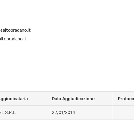
ealtobradano.it
ltobradano.it
Aggiudicataria
Data Aggiudicazione
Protoc
L S.R.L.
22/01/2014