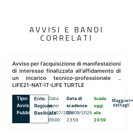
AVVISI E BANDI
CORRELATI
Avviso per l’acquisizione di manifestazioni
di interesse finalizzata all’affidamento di
un incarico tecnico-professionale ..
LIFE21-NAT-IT-LIFE TURTLE
Data
Data di
Tipo:
Ente:
Scade
Maggiori
dettagli
inizio:
scadenza
:
Avviso
Regione
oggi
22/07/2026
06/08/2026
Pubblico
Basilicata
alle
09:00
23:59
23:59