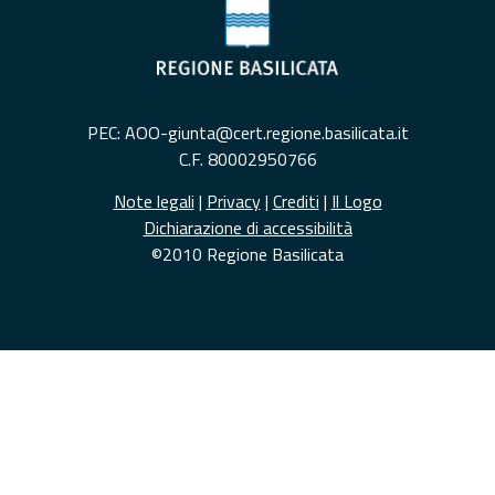
PEC: AOO-giunta@cert.regione.basilicata.it
C.F. 80002950766
Note legali
|
Privacy
|
Crediti
|
Il Logo
Dichiarazione di accessibilità
©2010 Regione Basilicata