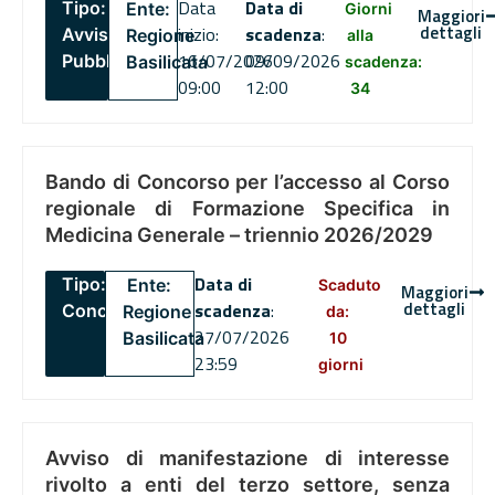
Data
Data di
Tipo:
Ente:
Giorni
Maggiori
dettagli
inizio:
scadenza
:
Avviso
Regione
alla
16/07/2026
09/09/2026
Pubblico
Basilicata
scadenza:
09:00
12:00
34
Bando di Concorso per l’accesso al Corso
regionale di Formazione Specifica in
Medicina Generale – triennio 2026/2029
Data di
Tipo:
Ente:
Scaduto
Maggiori
dettagli
scadenza
:
Concorsi
Regione
da:
27/07/2026
Basilicata
10
23:59
giorni
Avviso di manifestazione di interesse
rivolto a enti del terzo settore, senza