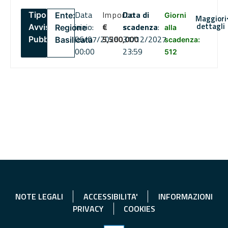
Data
Importo
Data di
Tipo:
Ente:
Giorni
Maggiori
dettagli
inizio:
€
scadenza
:
Avviso
Regione
alla
06/07/2026
5,500,000
31/12/2027
Pubblico
Basilicata
scadenza:
00:00
23:59
512
NOTE LEGALI
ACCESSIBILITA'
INFORMAZIONI
PRIVACY
COOKIES