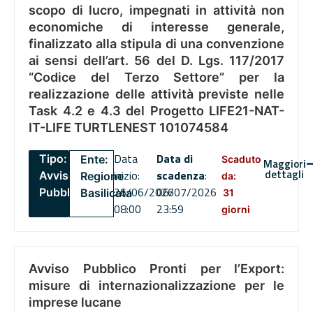
scopo di lucro, impegnati in attività non
economiche di interesse generale,
finalizzato alla stipula di una convenzione
ai sensi dell’art. 56 del D. Lgs. 117/2017
“Codice del Terzo Settore” per la
realizzazione delle attività previste nelle
Task 4.2 e 4.3 del Progetto LIFE21-NAT-
IT-LIFE TURTLENEST 101074584
Data
Data di
Tipo:
Ente:
Scaduto
Maggiori
dettagli
inizio:
scadenza
:
Avviso
Regione
da:
26/06/2026
06/07/2026
Pubblico
Basilicata
31
08:00
23:59
giorni
Avviso Pubblico Pronti per l’Export:
misure di internazionalizzazione per le
imprese lucane