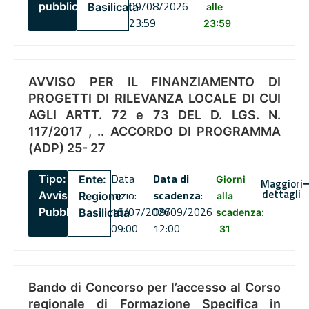
09/08/2026
pubblico
Basilicata
alle
23:59
23:59
AVVISO PER IL FINANZIAMENTO DI
PROGETTI DI RILEVANZA LOCALE DI CUI
AGLI ARTT. 72 e 73 DEL D. LGS. N.
117/2017 , .. ACCORDO DI PROGRAMMA
(ADP) 25- 27
Data
Data di
Tipo:
Ente:
Giorni
Maggiori
dettagli
inizio:
scadenza
:
Avviso
Regione
alla
16/07/2026
09/09/2026
Pubblico
Basilicata
scadenza:
09:00
12:00
31
Bando di Concorso per l’accesso al Corso
regionale di Formazione Specifica in