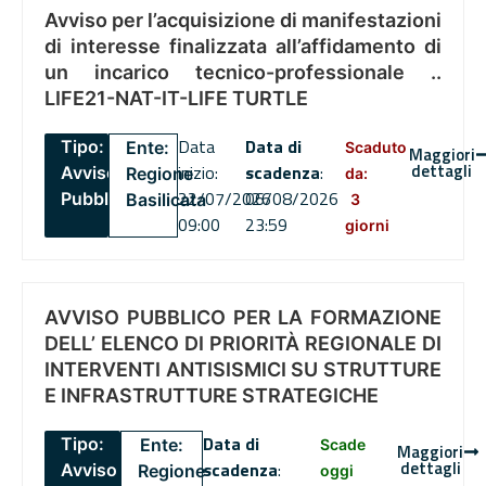
Avviso per l’acquisizione di manifestazioni
di interesse finalizzata all’affidamento di
un incarico tecnico-professionale ..
LIFE21-NAT-IT-LIFE TURTLE
Data
Data di
Tipo:
Ente:
Scaduto
Maggiori
dettagli
inizio:
scadenza
:
Avviso
Regione
da:
22/07/2026
06/08/2026
Pubblico
Basilicata
3
09:00
23:59
giorni
AVVISO PUBBLICO PER LA FORMAZIONE
DELL’ ELENCO DI PRIORITÀ REGIONALE DI
INTERVENTI ANTISISMICI SU STRUTTURE
E INFRASTRUTTURE STRATEGICHE
Data di
Tipo:
Ente:
Scade
Maggiori
dettagli
scadenza
:
Avviso
Regione
oggi