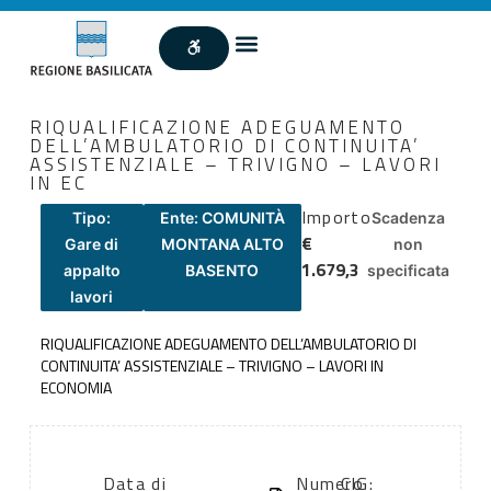
RIQUALIFICAZIONE ADEGUAMENTO
DELL’AMBULATORIO DI CONTINUITA’
ASSISTENZIALE – TRIVIGNO – LAVORI
IN EC
Importo
Tipo:
Ente: COMUNITÀ
Scadenza
€
Gare di
MONTANA ALTO
non
1.679,3
appalto
BASENTO
specificata
lavori
RIQUALIFICAZIONE ADEGUAMENTO DELL’AMBULATORIO DI
CONTINUITA’ ASSISTENZIALE – TRIVIGNO – LAVORI IN
ECONOMIA
Data di
Numero
CIG: