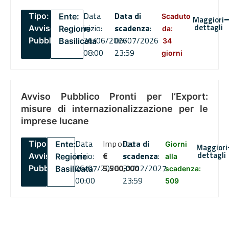
Data
Data di
Tipo:
Ente:
Scaduto
Maggiori
dettagli
inizio:
scadenza
:
Avviso
Regione
da:
26/06/2026
06/07/2026
Pubblico
Basilicata
34
08:00
23:59
giorni
Avviso Pubblico Pronti per l’Export:
misure di internazionalizzazione per le
imprese lucane
Data
Importo
Data di
Tipo:
Ente:
Giorni
Maggiori
dettagli
inizio:
€
scadenza
:
Avviso
Regione
alla
06/07/2026
5,500,000
31/12/2027
Pubblico
Basilicata
scadenza:
00:00
23:59
509