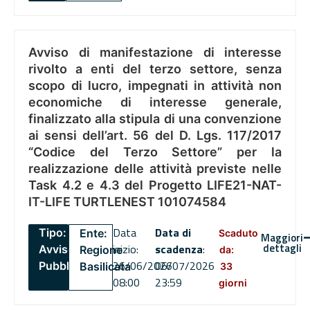
Avviso di manifestazione di interesse
rivolto a enti del terzo settore, senza
scopo di lucro, impegnati in attività non
economiche di interesse generale,
finalizzato alla stipula di una convenzione
ai sensi dell’art. 56 del D. Lgs. 117/2017
“Codice del Terzo Settore” per la
realizzazione delle attività previste nelle
Task 4.2 e 4.3 del Progetto LIFE21-NAT-
IT-LIFE TURTLENEST 101074584
Data
Data di
Tipo:
Ente:
Scaduto
Maggiori
dettagli
inizio:
scadenza
:
Avviso
Regione
da:
26/06/2026
06/07/2026
Pubblico
Basilicata
33
08:00
23:59
giorni