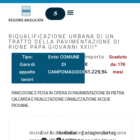
RIQUALIFICAZIONE URBANA DI UN
TRATTO DELLA PAVIMENTAZIONE DI
RIONE PAPA GIOVANNI XXIII°
Importo
Tipo:
Ente: COMUNE
Scaduto
€
Gare di
DI
da: 176
61.229,94
appalto
CAMPOMAGGIORE
mesi
lavori
RIMOZIONE E POSA IN OPERA DI PAVIMENTAZIONE IN PIETRA
CALCAREA E REALIZZAZIONE CANALIZZAZIONE ACQUE
PIOVANE.
Inizio
Data
Scadenza:
Numero
Data
Categoria
Categoria
Importo
Categorie