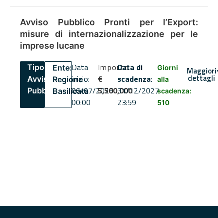
Avviso Pubblico Pronti per l’Export:
misure di internazionalizzazione per le
imprese lucane
Data
Importo
Data di
Tipo:
Ente:
Giorni
Maggiori
dettagli
inizio:
€
scadenza
:
Avviso
Regione
alla
06/07/2026
5,500,000
31/12/2027
Pubblico
Basilicata
scadenza:
00:00
23:59
510