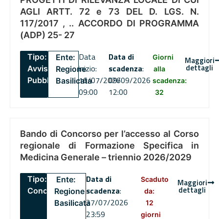
AGLI ARTT. 72 e 73 DEL D. LGS. N.
117/2017 , .. ACCORDO DI PROGRAMMA
(ADP) 25- 27
Data
Data di
Tipo:
Ente:
Giorni
Maggiori
dettagli
inizio:
scadenza
:
Avviso
Regione
alla
16/07/2026
09/09/2026
Pubblico
Basilicata
scadenza:
09:00
12:00
32
Bando di Concorso per l’accesso al Corso
regionale di Formazione Specifica in
Medicina Generale – triennio 2026/2029
Data di
Tipo:
Ente:
Scaduto
Maggiori
dettagli
scadenza
:
Concorsi
Regione
da:
27/07/2026
Basilicata
12
23:59
giorni