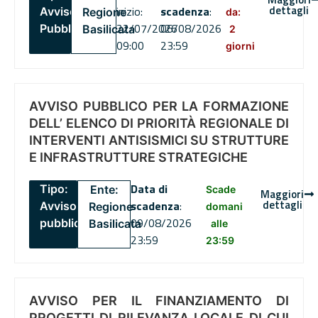
dettagli
inizio:
scadenza
:
Avviso
Regione
da:
22/07/2026
06/08/2026
Pubblico
Basilicata
2
09:00
23:59
giorni
AVVISO PUBBLICO PER LA FORMAZIONE
DELL’ ELENCO DI PRIORITÀ REGIONALE DI
INTERVENTI ANTISISMICI SU STRUTTURE
E INFRASTRUTTURE STRATEGICHE
Data di
Tipo:
Ente:
Scade
Maggiori
dettagli
scadenza
:
Avviso
Regione
domani
09/08/2026
pubblico
Basilicata
alle
23:59
23:59
AVVISO PER IL FINANZIAMENTO DI
PROGETTI DI RILEVANZA LOCALE DI CUI