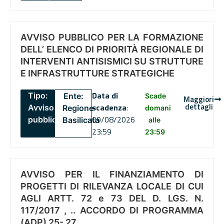
AVVISO PUBBLICO PER LA FORMAZIONE
DELL’ ELENCO DI PRIORITÀ REGIONALE DI
INTERVENTI ANTISISMICI SU STRUTTURE
E INFRASTRUTTURE STRATEGICHE
Data di
Tipo:
Ente:
Scade
Maggiori
dettagli
scadenza
:
Avviso
Regione
domani
09/08/2026
pubblico
Basilicata
alle
23:59
23:59
AVVISO PER IL FINANZIAMENTO DI
PROGETTI DI RILEVANZA LOCALE DI CUI
AGLI ARTT. 72 e 73 DEL D. LGS. N.
117/2017 , .. ACCORDO DI PROGRAMMA
(ADP) 25- 27