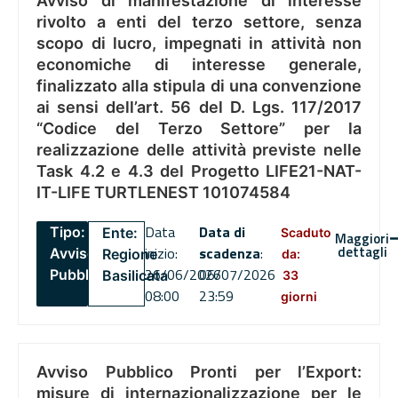
Avviso di manifestazione di interesse
rivolto a enti del terzo settore, senza
scopo di lucro, impegnati in attività non
economiche di interesse generale,
finalizzato alla stipula di una convenzione
ai sensi dell’art. 56 del D. Lgs. 117/2017
“Codice del Terzo Settore” per la
realizzazione delle attività previste nelle
Task 4.2 e 4.3 del Progetto LIFE21-NAT-
IT-LIFE TURTLENEST 101074584
Data
Data di
Tipo:
Ente:
Scaduto
Maggiori
dettagli
inizio:
scadenza
:
Avviso
Regione
da:
26/06/2026
06/07/2026
Pubblico
Basilicata
33
08:00
23:59
giorni
Avviso Pubblico Pronti per l’Export:
misure di internazionalizzazione per le