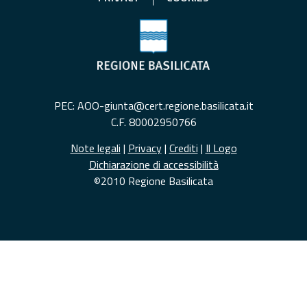
PEC: AOO-giunta@cert.regione.basilicata.it
C.F. 80002950766
Note legali
|
Privacy
|
Crediti
|
Il Logo
Dichiarazione di accessibilità
©2010 Regione Basilicata