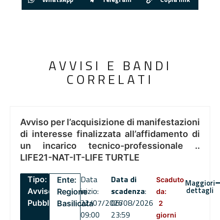
AVVISI E BANDI
CORRELATI
Avviso per l’acquisizione di manifestazioni
di interesse finalizzata all’affidamento di
un incarico tecnico-professionale ..
LIFE21-NAT-IT-LIFE TURTLE
Data
Data di
Tipo:
Ente:
Scaduto
Maggiori
dettagli
inizio:
scadenza
:
Avviso
Regione
da:
22/07/2026
06/08/2026
Pubblico
Basilicata
2
09:00
23:59
giorni