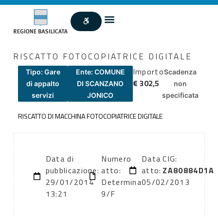
RISCATTO FOTOCOPIATRICE DIGITALE
Importo
Tipo: Gare
Ente: COMUNE
Scadenza
€ 302,5
di appalto
DI SCANZANO
non
servizi
JONICO
specificata
RISCATTO DI MACCHINA FOTOCOPIATRICE DIGITALE
Data di
Numero
Data
CIG:
pubblicazione:
atto:
atto:
ZA80884D1A
29/01/2014
Determina
05/02/2013
13:21
9/F