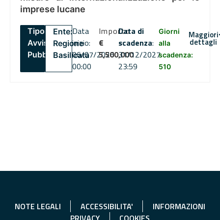
imprese lucane
Data
Importo
Data di
Tipo:
Ente:
Giorni
Maggiori
dettagli
inizio:
€
scadenza
:
Avviso
Regione
alla
06/07/2026
5,500,000
31/12/2027
Pubblico
Basilicata
scadenza:
00:00
23:59
510
NOTE LEGALI
ACCESSIBILITA'
INFORMAZIONI
PRIVACY
COOKIES