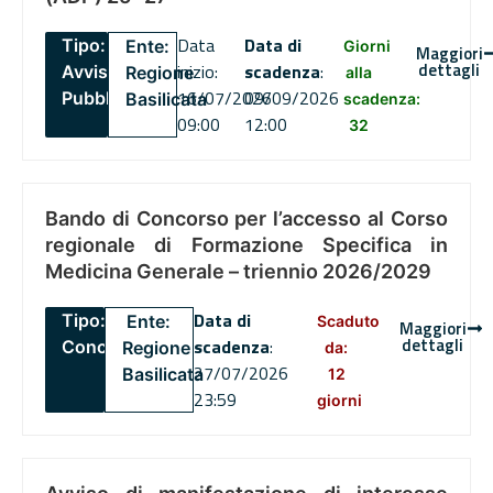
Data
Data di
Tipo:
Ente:
Giorni
Maggiori
dettagli
inizio:
scadenza
:
Avviso
Regione
alla
16/07/2026
09/09/2026
Pubblico
Basilicata
scadenza:
09:00
12:00
32
Bando di Concorso per l’accesso al Corso
regionale di Formazione Specifica in
Medicina Generale – triennio 2026/2029
Data di
Tipo:
Ente:
Scaduto
Maggiori
dettagli
scadenza
:
Concorsi
Regione
da:
27/07/2026
Basilicata
12
23:59
giorni