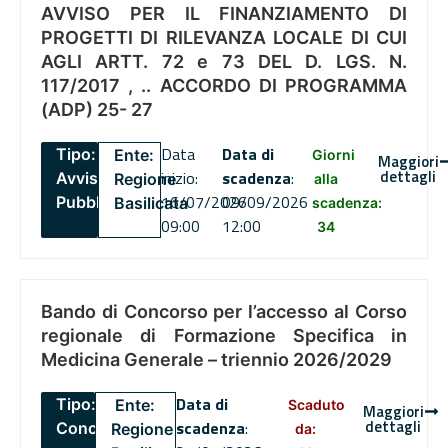
AVVISO PER IL FINANZIAMENTO DI
PROGETTI DI RILEVANZA LOCALE DI CUI
AGLI ARTT. 72 e 73 DEL D. LGS. N.
117/2017 , .. ACCORDO DI PROGRAMMA
(ADP) 25- 27
Data
Data di
Tipo:
Ente:
Giorni
Maggiori
dettagli
inizio:
scadenza
:
Avviso
Regione
alla
16/07/2026
09/09/2026
Pubblico
Basilicata
scadenza:
09:00
12:00
34
Bando di Concorso per l’accesso al Corso
regionale di Formazione Specifica in
Medicina Generale – triennio 2026/2029
Data di
Tipo:
Ente:
Scaduto
Maggiori
dettagli
scadenza
:
Concorsi
Regione
da: