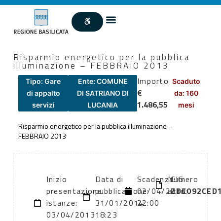
Risparmio energetico per la pubblica
illuminazione – FEBBRAIO 2013
Importo
Tipo: Gare
Ente: COMUNE
Scaduto
€
di appalto
DI SATRIANO DI
da: 160
1.486,55
servizi
LUCANIA
mesi
Risparmio energetico per la pubblica illuminazione –
FEBBRAIO 2013
Inizio
Data di
Scadenza:
Numero
CIG:
presentazione
pubblicazione:
02/04/2013
atto:
ZDC092CED
istanze:
31/01/2014
22:00
03/04/2013
18:23