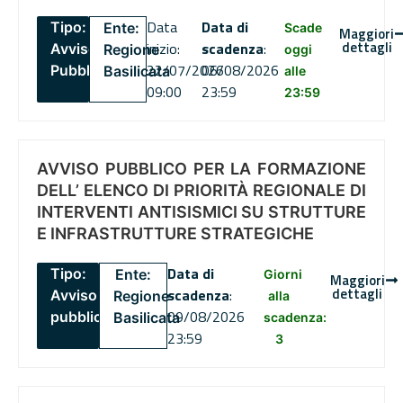
Data
Data di
Tipo:
Ente:
Scade
Maggiori
dettagli
inizio:
scadenza
:
Avviso
Regione
oggi
22/07/2026
06/08/2026
Pubblico
Basilicata
alle
09:00
23:59
23:59
AVVISO PUBBLICO PER LA FORMAZIONE
DELL’ ELENCO DI PRIORITÀ REGIONALE DI
INTERVENTI ANTISISMICI SU STRUTTURE
E INFRASTRUTTURE STRATEGICHE
Data di
Tipo:
Ente:
Giorni
Maggiori
dettagli
scadenza
:
Avviso
Regione
alla
09/08/2026
pubblico
Basilicata
scadenza:
23:59
3