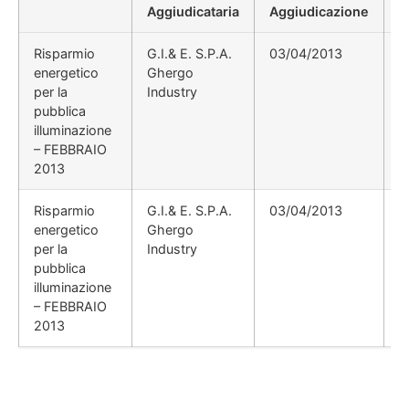
Aggiudicataria
Aggiudicazione
D
Risparmio
G.I.& E. S.P.A.
03/04/2013
energetico
Ghergo
per la
Industry
pubblica
illuminazione
– FEBBRAIO
2013
Risparmio
G.I.& E. S.P.A.
03/04/2013
energetico
Ghergo
per la
Industry
pubblica
illuminazione
– FEBBRAIO
2013