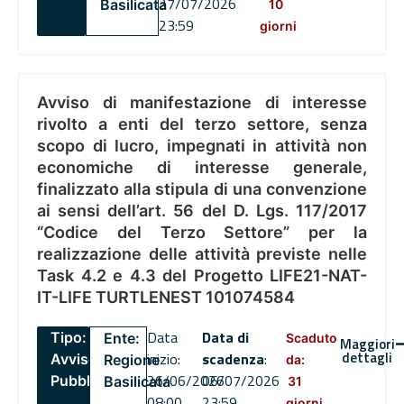
27/07/2026
Basilicata
10
23:59
giorni
Avviso di manifestazione di interesse
rivolto a enti del terzo settore, senza
scopo di lucro, impegnati in attività non
economiche di interesse generale,
finalizzato alla stipula di una convenzione
ai sensi dell’art. 56 del D. Lgs. 117/2017
“Codice del Terzo Settore” per la
realizzazione delle attività previste nelle
Task 4.2 e 4.3 del Progetto LIFE21-NAT-
IT-LIFE TURTLENEST 101074584
Data
Data di
Tipo:
Ente:
Scaduto
Maggiori
dettagli
inizio:
scadenza
:
Avviso
Regione
da:
26/06/2026
06/07/2026
Pubblico
Basilicata
31
08:00
23:59
giorni