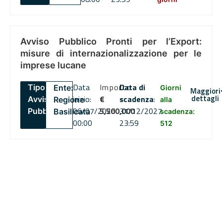
Avviso Pubblico Pronti per l’Export:
misure di internazionalizzazione per le
imprese lucane
Data
Importo
Data di
Tipo:
Ente:
Giorni
Maggiori
dettagli
inizio:
€
scadenza
:
Avviso
Regione
alla
06/07/2026
5,500,000
31/12/2027
Pubblico
Basilicata
scadenza:
00:00
23:59
512