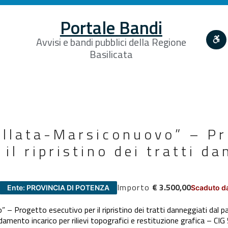
Portale Bandi
Avvisi e bandi pubblici della Regione
Basilicata
ellata-Marsiconuovo” – P
il ripristino dei tratti da
Importo
€ 3.500,00
Ente: PROVINCIA DI POTENZA
Scaduto da
 – Progetto esecutivo per il ripristino dei tratti danneggiati dal 
damento incarico per rilievi topografici e restituzione grafica – C