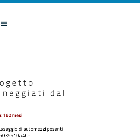
rogetto
nneggiati dal
: 160 mesi
passaggio di automezzi pesanti
IG 5035510A4C.-