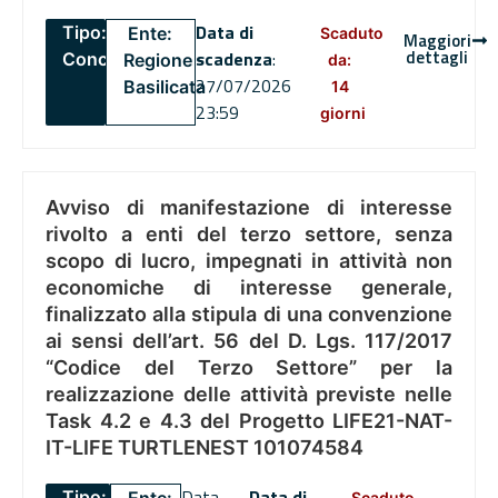
Data di
Tipo:
Ente:
Scaduto
Maggiori
dettagli
scadenza
:
Concorsi
Regione
da:
27/07/2026
Basilicata
14
23:59
giorni
Avviso di manifestazione di interesse
rivolto a enti del terzo settore, senza
scopo di lucro, impegnati in attività non
economiche di interesse generale,
finalizzato alla stipula di una convenzione
ai sensi dell’art. 56 del D. Lgs. 117/2017
“Codice del Terzo Settore” per la
realizzazione delle attività previste nelle
Task 4.2 e 4.3 del Progetto LIFE21-NAT-
IT-LIFE TURTLENEST 101074584
Data
Data di
Tipo:
Scaduto