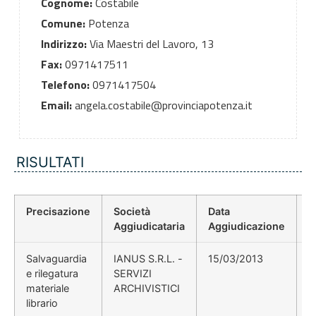
Cognome:
Costabile
Comune:
Potenza
Indirizzo:
Via Maestri del Lavoro, 13
Fax:
0971417511
Telefono:
0971417504
Email:
angela.costabile@provinciapotenza.it
RISULTATI
Precisazione
Società
Data
P
Aggiudicataria
Aggiudicazione
D
Salvaguardia
IANUS S.R.L. -
15/03/2013
e rilegatura
SERVIZI
materiale
ARCHIVISTICI
librario