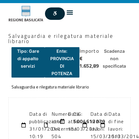
Salvaguardia e rilegatura materiale
librario
Importo
Tipo: Gare
Ente:
Scadenza
€
di appalto
PROVINCIA
non
1.652,89
servizi
DI
specificata
POTENZA
Salvaguardia e rilegatura materiale librario
Data di
Numero
Data
CIG:
Data di
Data
pubblicazione:
atto:
atto:
5004612079
inizio
di fine
31/01/2014
Determina
15/03/2013
lavori:
lavori:
10:19
504
15/03/2013
15/03/201