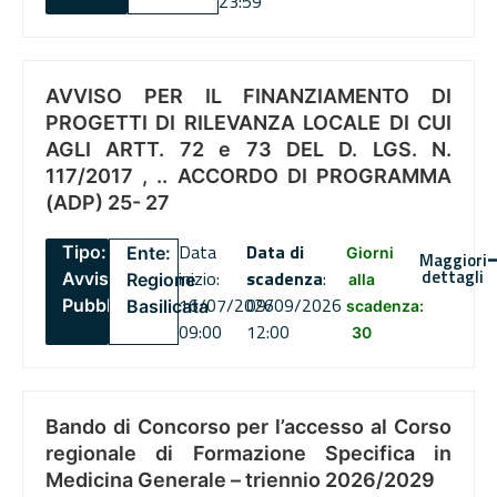
23:59
AVVISO PER IL FINANZIAMENTO DI
PROGETTI DI RILEVANZA LOCALE DI CUI
AGLI ARTT. 72 e 73 DEL D. LGS. N.
117/2017 , .. ACCORDO DI PROGRAMMA
(ADP) 25- 27
Data
Data di
Tipo:
Ente:
Giorni
Maggiori
dettagli
inizio:
scadenza
:
Avviso
Regione
alla
16/07/2026
09/09/2026
Pubblico
Basilicata
scadenza:
09:00
12:00
30
Bando di Concorso per l’accesso al Corso
regionale di Formazione Specifica in
Medicina Generale – triennio 2026/2029