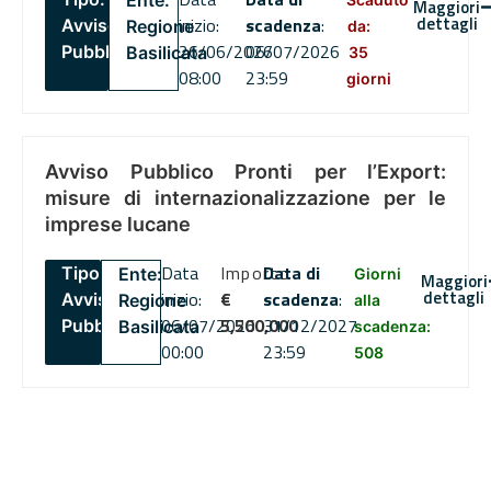
Ente:
Maggiori
dettagli
inizio:
scadenza
:
Avviso
Regione
da:
26/06/2026
06/07/2026
Pubblico
Basilicata
35
08:00
23:59
giorni
Avviso Pubblico Pronti per l’Export:
misure di internazionalizzazione per le
imprese lucane
Data
Importo
Data di
Tipo:
Ente:
Giorni
Maggiori
dettagli
inizio:
€
scadenza
:
Avviso
Regione
alla
06/07/2026
5,500,000
31/12/2027
Pubblico
Basilicata
scadenza:
00:00
23:59
508