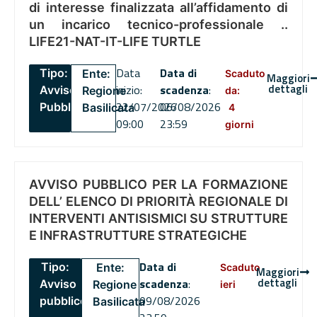
di interesse finalizzata all’affidamento di
un incarico tecnico-professionale ..
LIFE21-NAT-IT-LIFE TURTLE
Data
Data di
Tipo:
Ente:
Scaduto
Maggiori
dettagli
inizio:
scadenza
:
Avviso
Regione
da:
22/07/2026
06/08/2026
Pubblico
Basilicata
4
09:00
23:59
giorni
AVVISO PUBBLICO PER LA FORMAZIONE
DELL’ ELENCO DI PRIORITÀ REGIONALE DI
INTERVENTI ANTISISMICI SU STRUTTURE
E INFRASTRUTTURE STRATEGICHE
Data di
Tipo:
Ente:
Scaduto
Maggiori
dettagli
scadenza
:
Avviso
Regione
ieri
09/08/2026
pubblico
Basilicata