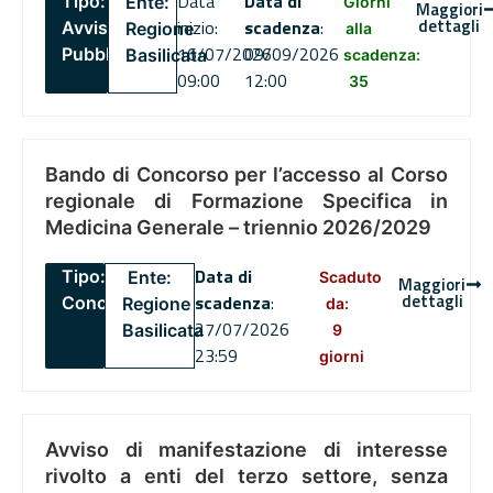
Data
Data di
Tipo:
Ente:
Giorni
Maggiori
dettagli
inizio:
scadenza
:
Avviso
Regione
alla
16/07/2026
09/09/2026
Pubblico
Basilicata
scadenza:
09:00
12:00
35
Bando di Concorso per l’accesso al Corso
regionale di Formazione Specifica in
Medicina Generale – triennio 2026/2029
Data di
Tipo:
Ente:
Scaduto
Maggiori
dettagli
scadenza
:
Concorsi
Regione
da:
27/07/2026
Basilicata
9
23:59
giorni
Avviso di manifestazione di interesse
rivolto a enti del terzo settore, senza