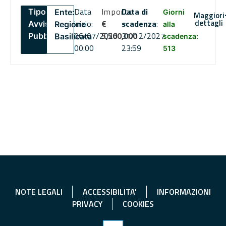
Data
Importo
Data di
Tipo:
Ente:
Giorni
Maggiori
dettagli
inizio:
€
scadenza
:
Avviso
Regione
alla
06/07/2026
5,500,000
31/12/2027
Pubblico
Basilicata
scadenza:
00:00
23:59
513
NOTE LEGALI
ACCESSIBILITA'
INFORMAZIONI
PRIVACY
COOKIES