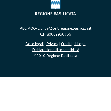
PEC: AOO-giunta@cert.regione.basilicata.it
C.F. 80002950766
Note legali
|
Privacy
|
Crediti
|
Il Logo
Dichiarazione di accessibilità
©2010 Regione Basilicata