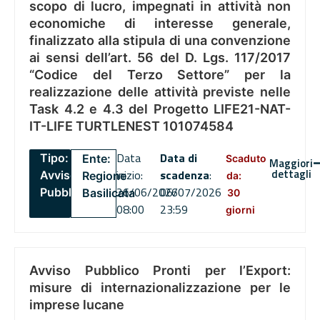
scopo di lucro, impegnati in attività non
economiche di interesse generale,
finalizzato alla stipula di una convenzione
ai sensi dell’art. 56 del D. Lgs. 117/2017
“Codice del Terzo Settore” per la
realizzazione delle attività previste nelle
Task 4.2 e 4.3 del Progetto LIFE21-NAT-
IT-LIFE TURTLENEST 101074584
Data
Data di
Tipo:
Ente:
Scaduto
Maggiori
dettagli
inizio:
scadenza
:
Avviso
Regione
da:
26/06/2026
06/07/2026
Pubblico
Basilicata
30
08:00
23:59
giorni
Avviso Pubblico Pronti per l’Export:
misure di internazionalizzazione per le
imprese lucane