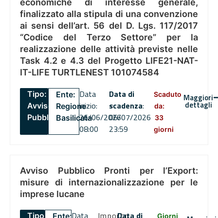
economiche di interesse generale,
finalizzato alla stipula di una convenzione
ai sensi dell’art. 56 del D. Lgs. 117/2017
“Codice del Terzo Settore” per la
realizzazione delle attività previste nelle
Task 4.2 e 4.3 del Progetto LIFE21-NAT-
IT-LIFE TURTLENEST 101074584
Data
Data di
Tipo:
Ente:
Scaduto
Maggiori
dettagli
inizio:
scadenza
:
Avviso
Regione
da:
26/06/2026
06/07/2026
Pubblico
Basilicata
33
08:00
23:59
giorni
Avviso Pubblico Pronti per l’Export:
misure di internazionalizzazione per le
imprese lucane
Data
Importo
Data di
Tipo:
Ente:
Giorni