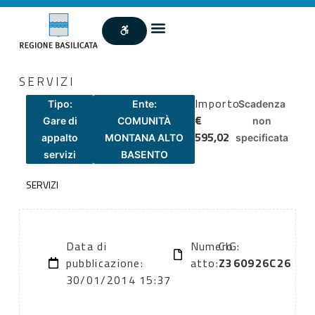
SERVIZI
Importo
Tipo:
Ente:
Scadenza
€
Gare di
COMUNITÀ
non
595,02
appalto
MONTANA ALTO
specificata
servizi
BASENTO
SERVIZI
Data di
Numero
CIG:
pubblicazione:
atto:
Z360926C26
30/01/2014 15:37