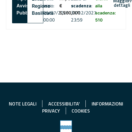
Maggiori
dettagli
inizio:
€
scadenza
:
Avviso
Regione
alla
06/07/2026
5,500,000
31/12/2027
Pubblico
Basilicata
scadenza:
00:00
23:59
510
NOTE LEGALI
ACCESSIBILITA'
INFORMAZIONI
PRIVACY
COOKIES