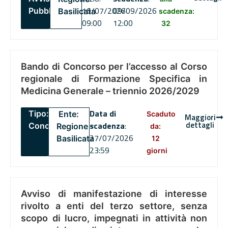
16/07/2026
09/09/2026
Pubblico
Basilicata
scadenza:
09:00
12:00
32
Bando di Concorso per l’accesso al Corso
regionale di Formazione Specifica in
Medicina Generale – triennio 2026/2029
Data di
Tipo:
Ente:
Scaduto
Maggiori
dettagli
scadenza
:
Concorsi
Regione
da:
27/07/2026
Basilicata
12
23:59
giorni
Avviso di manifestazione di interesse
rivolto a enti del terzo settore, senza
scopo di lucro, impegnati in attività non