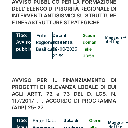
AVVISO PUBBLICO PER LA FORMAZIONE
DELL’ ELENCO DI PRIORITÀ REGIONALE DI
INTERVENTI ANTISISMICI SU STRUTTURE
E INFRASTRUTTURE STRATEGICHE
Data di
Tipo:
Ente:
Scade
Maggiori
dettagli
scadenza
:
Avviso
Regione
domani
09/08/2026
pubblico
Basilicata
alle
23:59
23:59
AVVISO PER IL FINANZIAMENTO DI
PROGETTI DI RILEVANZA LOCALE DI CUI
AGLI ARTT. 72 e 73 DEL D. LGS. N.
117/2017 , .. ACCORDO DI PROGRAMMA
(ADP) 25- 27
Data
Data di
Tipo:
Ente:
Giorni
Maggiori
dettagli
inizio:
scadenza
:
Avviso
Regione
alla