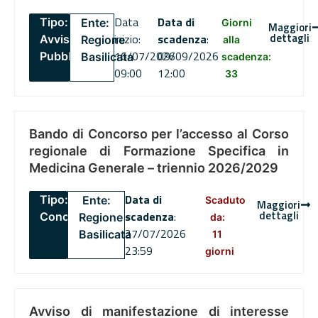
Data
Data di
Tipo:
Ente:
Giorni
Maggiori
dettagli
inizio:
scadenza
:
Avviso
Regione
alla
16/07/2026
09/09/2026
Pubblico
Basilicata
scadenza:
09:00
12:00
33
Bando di Concorso per l’accesso al Corso
regionale di Formazione Specifica in
Medicina Generale – triennio 2026/2029
Data di
Tipo:
Ente:
Scaduto
Maggiori
dettagli
scadenza
:
Concorsi
Regione
da:
27/07/2026
Basilicata
11
23:59
giorni
Avviso di manifestazione di interesse