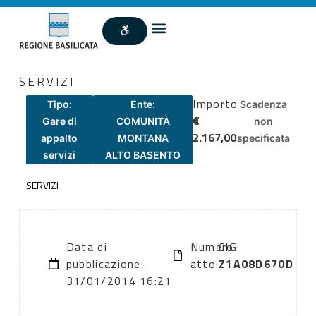
SERVIZI
Importo
Tipo:
Ente:
Scadenza
€
Gare di
COMUNITÀ
non
2.167,00
appalto
MONTANA
specificata
servizi
ALTO BASENTO
SERVIZI
Data di
Numero
CIG:
pubblicazione:
atto:
Z1A08D670D
31/01/2014 16:21