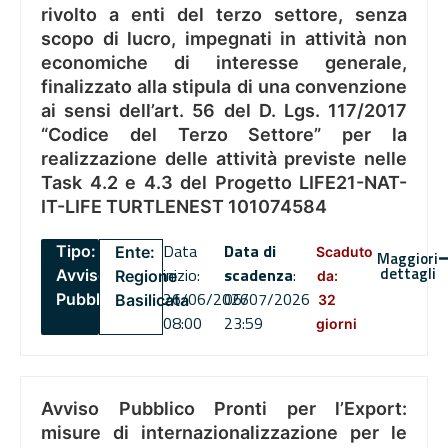
rivolto a enti del terzo settore, senza
scopo di lucro, impegnati in attività non
economiche di interesse generale,
finalizzato alla stipula di una convenzione
ai sensi dell’art. 56 del D. Lgs. 117/2017
“Codice del Terzo Settore” per la
realizzazione delle attività previste nelle
Task 4.2 e 4.3 del Progetto LIFE21-NAT-
IT-LIFE TURTLENEST 101074584
Data
Data di
Tipo:
Ente:
Scaduto
Maggiori
dettagli
inizio:
scadenza
:
Avviso
Regione
da:
26/06/2026
06/07/2026
Pubblico
Basilicata
32
08:00
23:59
giorni
Avviso Pubblico Pronti per l’Export:
misure di internazionalizzazione per le