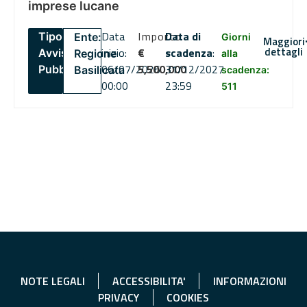
imprese lucane
Data
Importo
Data di
Tipo:
Ente:
Giorni
Maggiori
dettagli
inizio:
€
scadenza
:
Avviso
Regione
alla
06/07/2026
5,500,000
31/12/2027
Pubblico
Basilicata
scadenza:
00:00
23:59
511
NOTE LEGALI
ACCESSIBILITA'
INFORMAZIONI
PRIVACY
COOKIES