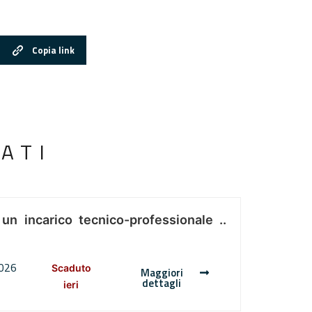
Copia link
ATI
 un incarico tecnico-professionale ..
2026
Scaduto
Maggiori
dettagli
ieri