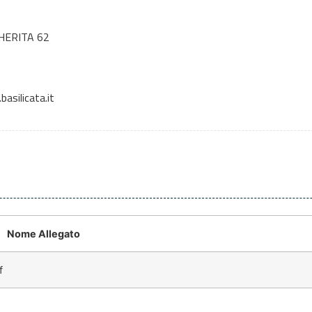
HERITA 62
asilicata.it
Nome Allegato
f