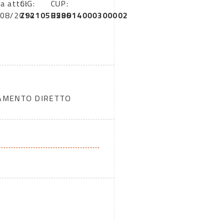
a atto:
CIG:
CUP:
/08/2014
Z92105B586
H29D14000300002
DAMENTO DIRETTO