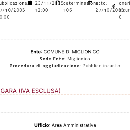
ubblicazione:
23/11/2005
determinazione
atto:
oner
7/10/2005
12:00
106
27/10/2005
sicu
0:00
0
Ente
: COMUNE DI MIGLIONICO
Sede Ente
: Miglionico
Procedura di aggiudicazione
: Pubblico incanto
 GARA (IVA ESCLUSA)
Ufficio
: Area Amministrativa