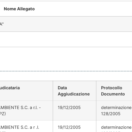
Nome Allegato
"A"
udicataria
Data
Protocollo
Aggiudicazione
Documento
IENTE S.C. a r.l. -
19/12/2005
determinazione 
PZ)
128/2005
IENTE S.C. a r .l.
19/12/2005
determinazione 