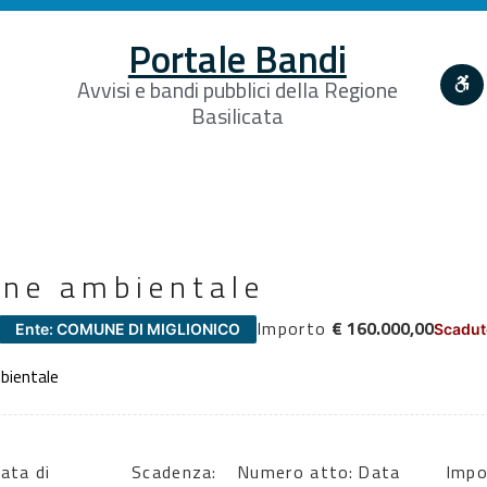
Portale Bandi
Avvisi e bandi pubblici della Regione
Basilicata
iene ambientale
Importo
€ 160.000,00
Ente: COMUNE DI MIGLIONICO
Scadut
mbientale
ata di
Scadenza:
Numero atto:
Data
Impo