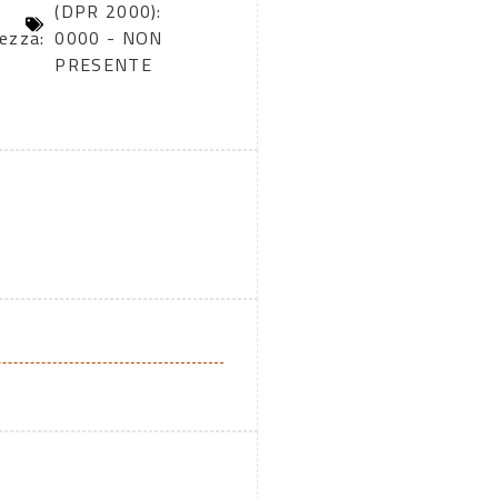
i
(DPR 2000):
rezza:
0000 - NON
PRESENTE