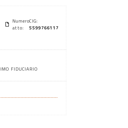
Numero
CIG:
atto:
5599766117
IMO FIDUCIARIO