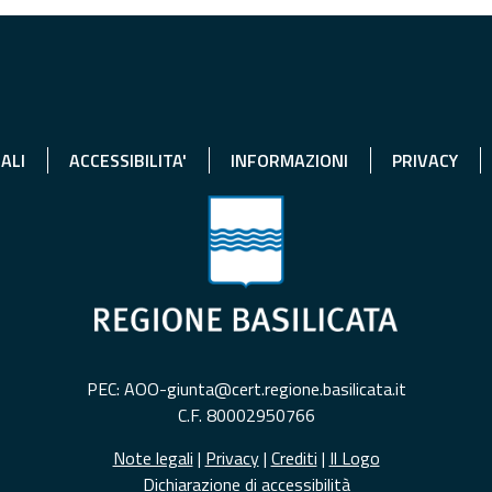
ALI
ACCESSIBILITA'
INFORMAZIONI
PRIVACY
PEC: AOO-giunta@cert.regione.basilicata.it
C.F. 80002950766
Note legali
|
Privacy
|
Crediti
|
Il Logo
Dichiarazione di accessibilità