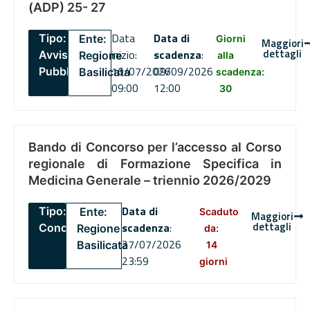
(ADP) 25- 27
Data
Data di
Tipo:
Ente:
Giorni
Maggiori
dettagli
inizio:
scadenza
:
Avviso
Regione
alla
16/07/2026
09/09/2026
Pubblico
Basilicata
scadenza:
09:00
12:00
30
Bando di Concorso per l’accesso al Corso
regionale di Formazione Specifica in
Medicina Generale – triennio 2026/2029
Data di
Tipo:
Ente:
Scaduto
Maggiori
dettagli
scadenza
:
Concorsi
Regione
da:
27/07/2026
Basilicata
14
23:59
giorni