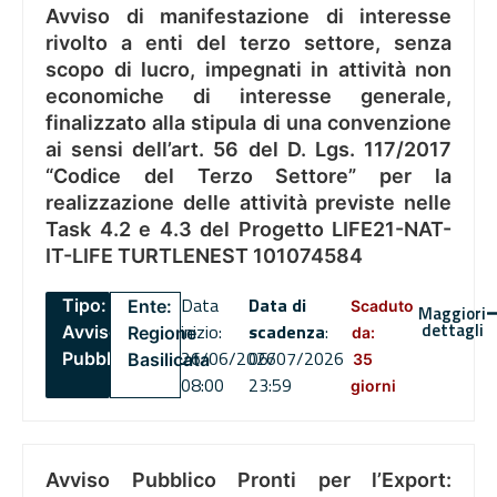
Avviso di manifestazione di interesse
rivolto a enti del terzo settore, senza
scopo di lucro, impegnati in attività non
economiche di interesse generale,
finalizzato alla stipula di una convenzione
ai sensi dell’art. 56 del D. Lgs. 117/2017
“Codice del Terzo Settore” per la
realizzazione delle attività previste nelle
Task 4.2 e 4.3 del Progetto LIFE21-NAT-
IT-LIFE TURTLENEST 101074584
Data
Data di
Tipo:
Ente:
Scaduto
Maggiori
dettagli
inizio:
scadenza
:
Avviso
Regione
da:
26/06/2026
06/07/2026
Pubblico
Basilicata
35
08:00
23:59
giorni
Avviso Pubblico Pronti per l’Export: