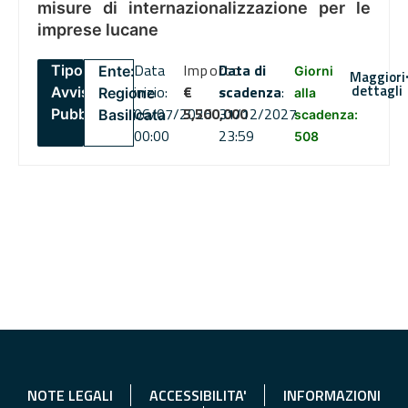
misure di internazionalizzazione per le
imprese lucane
Data
Importo
Data di
Tipo:
Ente:
Giorni
Maggiori
dettagli
inizio:
€
scadenza
:
Avviso
Regione
alla
06/07/2026
5,500,000
31/12/2027
Pubblico
Basilicata
scadenza:
00:00
23:59
508
NOTE LEGALI
ACCESSIBILITA'
INFORMAZIONI