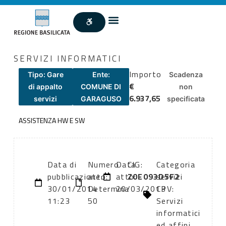
SERVIZI INFORMATICI
Importo
Tipo: Gare
Ente:
Scadenza
€
di appalto
COMUNE DI
non
6.937,65
servizi
GARAGUSO
specificata
ASSISTENZA HW E SW
Data di
Numero
Data
CIG:
Categoria
pubblicazione:
atto:
atto:
Z0E093D5F2
servizi
30/01/2014
Determina
20/03/2013
CPV:
11:23
50
Servizi
informatici
ed affini