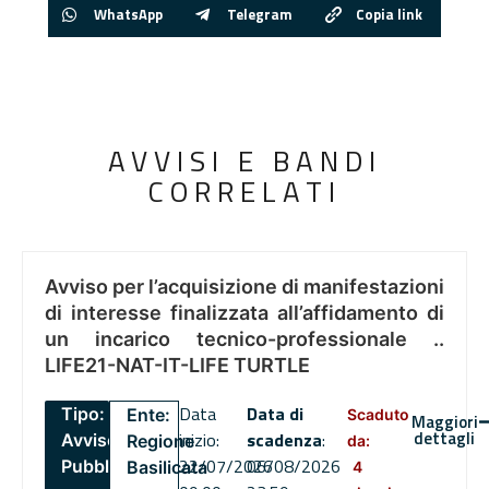
WhatsApp
Telegram
Copia link
AVVISI E BANDI
CORRELATI
Avviso per l’acquisizione di manifestazioni
di interesse finalizzata all’affidamento di
un incarico tecnico-professionale ..
LIFE21-NAT-IT-LIFE TURTLE
Data
Data di
Tipo:
Ente:
Scaduto
Maggiori
dettagli
inizio:
scadenza
:
Avviso
Regione
da:
22/07/2026
06/08/2026
Pubblico
Basilicata
4