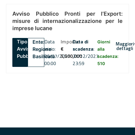
Avviso Pubblico Pronti per l’Export:
misure di internazionalizzazione per le
imprese lucane
Data
Importo
Data di
Tipo:
Ente:
Giorni
Maggiori
dettagli
inizio:
€
scadenza
:
Avviso
Regione
alla
06/07/2026
5,500,000
31/12/2027
Pubblico
Basilicata
scadenza:
00:00
23:59
510