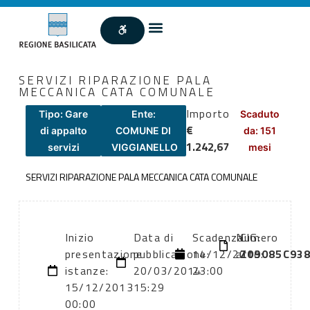
SERVIZI RIPARAZIONE PALA
MECCANICA CATA COMUNALE
Importo
Tipo: Gare
Ente:
Scaduto
€
di appalto
COMUNE DI
da: 151
1.242,67
servizi
VIGGIANELLO
mesi
SERVIZI RIPARAZIONE PALA MECCANICA CATA COMUNALE
Inizio
Data di
Scadenza:
Numero
CIG:
presentazione
pubblicazione:
14/12/2013
atto:
Z09085C93
istanze:
20/03/2014
23:00
15/12/2013
15:29
00:00