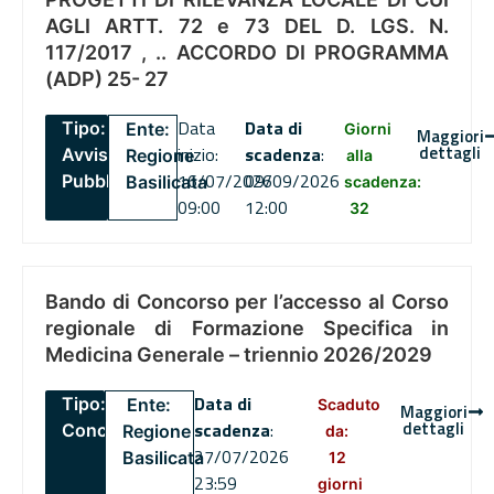
AGLI ARTT. 72 e 73 DEL D. LGS. N.
117/2017 , .. ACCORDO DI PROGRAMMA
(ADP) 25- 27
Data
Data di
Tipo:
Ente:
Giorni
Maggiori
dettagli
inizio:
scadenza
:
Avviso
Regione
alla
16/07/2026
09/09/2026
Pubblico
Basilicata
scadenza:
09:00
12:00
32
Bando di Concorso per l’accesso al Corso
regionale di Formazione Specifica in
Medicina Generale – triennio 2026/2029
Data di
Tipo:
Ente:
Scaduto
Maggiori
dettagli
scadenza
:
Concorsi
Regione
da:
27/07/2026
Basilicata
12
23:59
giorni