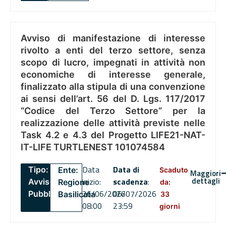
Avviso di manifestazione di interesse
rivolto a enti del terzo settore, senza
scopo di lucro, impegnati in attività non
economiche di interesse generale,
finalizzato alla stipula di una convenzione
ai sensi dell’art. 56 del D. Lgs. 117/2017
“Codice del Terzo Settore” per la
realizzazione delle attività previste nelle
Task 4.2 e 4.3 del Progetto LIFE21-NAT-
IT-LIFE TURTLENEST 101074584
Data
Data di
Tipo:
Ente:
Scaduto
Maggiori
dettagli
inizio:
scadenza
:
Avviso
Regione
da:
26/06/2026
06/07/2026
Pubblico
Basilicata
33
08:00
23:59
giorni