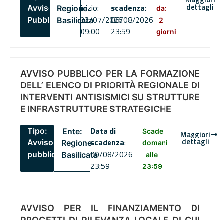
dettagli
inizio:
scadenza
:
Avviso
Regione
da:
22/07/2026
06/08/2026
Pubblico
Basilicata
2
09:00
23:59
giorni
AVVISO PUBBLICO PER LA FORMAZIONE
DELL’ ELENCO DI PRIORITÀ REGIONALE DI
INTERVENTI ANTISISMICI SU STRUTTURE
E INFRASTRUTTURE STRATEGICHE
Data di
Tipo:
Ente:
Scade
Maggiori
dettagli
scadenza
:
Avviso
Regione
domani
09/08/2026
pubblico
Basilicata
alle
23:59
23:59
AVVISO PER IL FINANZIAMENTO DI
PROGETTI DI RILEVANZA LOCALE DI CUI