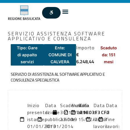
SERVIZIO ASSISTENZA SOFTWARE
APPLICATIVO E CONSULENZA
Importo
Tipo: Gare
Ente:
Scaduto
€
di appalto
COMUNE DI
da: 151
6.248,44
servizi
CALVERA
mesi
SERVIZIO DI ASSISTENZA AL SOFTWARE APPLICATIVO E
CONSULENZA SPECIALISTICA
Inizio
Data
Scadenza:
Numero
Data
CIG:
Data
Data
presentazione
di
30/12/2013
atto:
atto:
Z9E03F3CF2
di
di
istanze:
pubblicazione:
23:00
19
15/02/2013
inizio
fine
01/01/2013
30/01/2014
lavori:
lavori: