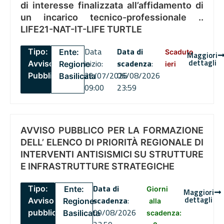
di interesse finalizzata all’affidamento di
un incarico tecnico-professionale ..
LIFE21-NAT-IT-LIFE TURTLE
Data
Data di
Tipo:
Ente:
Scaduto
Maggiori
dettagli
inizio:
scadenza
:
Avviso
Regione
ieri
22/07/2026
06/08/2026
Pubblico
Basilicata
09:00
23:59
AVVISO PUBBLICO PER LA FORMAZIONE
DELL’ ELENCO DI PRIORITÀ REGIONALE DI
INTERVENTI ANTISISMICI SU STRUTTURE
E INFRASTRUTTURE STRATEGICHE
Data di
Tipo:
Ente:
Giorni
Maggiori
dettagli
scadenza
:
Avviso
Regione
alla
09/08/2026
pubblico
Basilicata
scadenza: