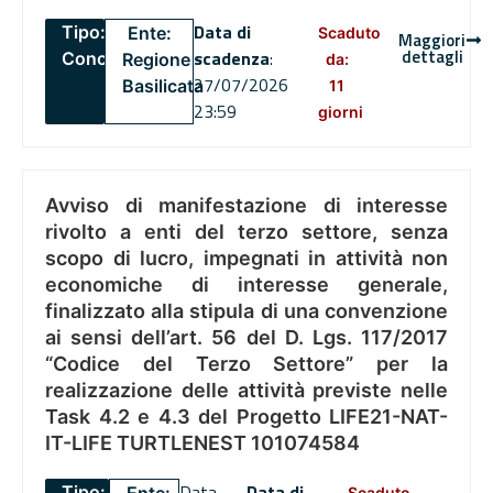
Data di
Tipo:
Ente:
Scaduto
Maggiori
dettagli
scadenza
:
Concorsi
Regione
da:
27/07/2026
Basilicata
11
23:59
giorni
Avviso di manifestazione di interesse
rivolto a enti del terzo settore, senza
scopo di lucro, impegnati in attività non
economiche di interesse generale,
finalizzato alla stipula di una convenzione
ai sensi dell’art. 56 del D. Lgs. 117/2017
“Codice del Terzo Settore” per la
realizzazione delle attività previste nelle
Task 4.2 e 4.3 del Progetto LIFE21-NAT-
IT-LIFE TURTLENEST 101074584
Data
Data di
Tipo:
Scaduto