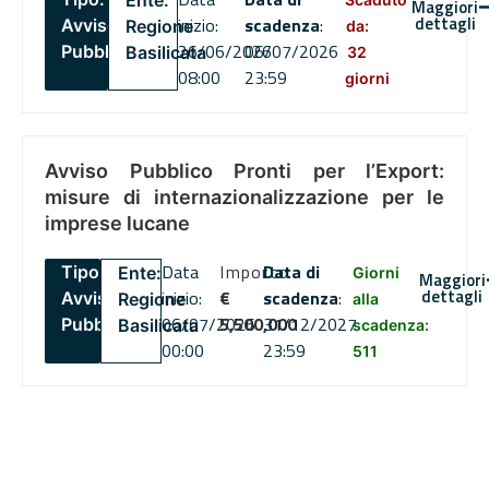
Ente:
Maggiori
dettagli
inizio:
scadenza
:
Avviso
Regione
da:
26/06/2026
06/07/2026
Pubblico
Basilicata
32
08:00
23:59
giorni
Avviso Pubblico Pronti per l’Export:
misure di internazionalizzazione per le
imprese lucane
Data
Importo
Data di
Tipo:
Ente:
Giorni
Maggiori
dettagli
inizio:
€
scadenza
:
Avviso
Regione
alla
06/07/2026
5,500,000
31/12/2027
Pubblico
Basilicata
scadenza:
00:00
23:59
511