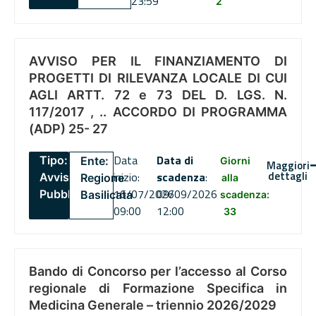
23:59
2
AVVISO PER IL FINANZIAMENTO DI
PROGETTI DI RILEVANZA LOCALE DI CUI
AGLI ARTT. 72 e 73 DEL D. LGS. N.
117/2017 , .. ACCORDO DI PROGRAMMA
(ADP) 25- 27
Data
Data di
Tipo:
Ente:
Giorni
Maggiori
dettagli
inizio:
scadenza
:
Avviso
Regione
alla
16/07/2026
09/09/2026
Pubblico
Basilicata
scadenza:
09:00
12:00
33
Bando di Concorso per l’accesso al Corso
regionale di Formazione Specifica in
Medicina Generale – triennio 2026/2029