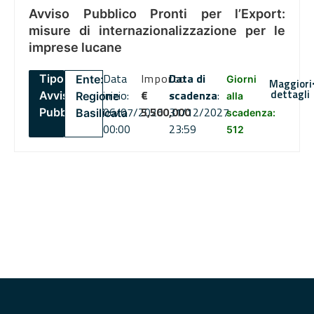
Avviso Pubblico Pronti per l’Export:
misure di internazionalizzazione per le
imprese lucane
Data
Importo
Data di
Tipo:
Ente:
Giorni
Maggiori
dettagli
inizio:
€
scadenza
:
Avviso
Regione
alla
06/07/2026
5,500,000
31/12/2027
Pubblico
Basilicata
scadenza:
00:00
23:59
512