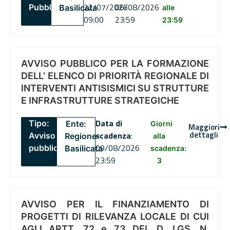
22/07/2026
06/08/2026
Pubblico
Basilicata
alle
09:00
23:59
23:59
AVVISO PUBBLICO PER LA FORMAZIONE
DELL’ ELENCO DI PRIORITÀ REGIONALE DI
INTERVENTI ANTISISMICI SU STRUTTURE
E INFRASTRUTTURE STRATEGICHE
Data di
Tipo:
Ente:
Giorni
Maggiori
dettagli
scadenza
:
Avviso
Regione
alla
09/08/2026
pubblico
Basilicata
scadenza:
23:59
3
AVVISO PER IL FINANZIAMENTO DI
PROGETTI DI RILEVANZA LOCALE DI CUI
AGLI ARTT. 72 e 73 DEL D. LGS. N.