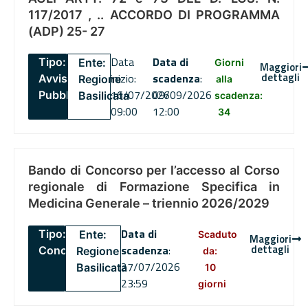
117/2017 , .. ACCORDO DI PROGRAMMA
(ADP) 25- 27
Data
Data di
Tipo:
Ente:
Giorni
Maggiori
dettagli
inizio:
scadenza
:
Avviso
Regione
alla
16/07/2026
09/09/2026
Pubblico
Basilicata
scadenza:
09:00
12:00
34
Bando di Concorso per l’accesso al Corso
regionale di Formazione Specifica in
Medicina Generale – triennio 2026/2029
Data di
Tipo:
Ente:
Scaduto
Maggiori
dettagli
scadenza
:
Concorsi
Regione
da:
27/07/2026
Basilicata
10
23:59
giorni