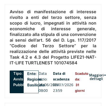
Avviso di manifestazione di interesse
rivolto a enti del terzo settore, senza
scopo di lucro, impegnati in attività non
economiche di interesse generale,
finalizzato alla stipula di una convenzione
ai sensi dell’art. 56 del D. Lgs. 117/2017
“Codice del Terzo Settore” per la
realizzazione delle attività previste nelle
Task 4.2 e 4.3 del Progetto LIFE21-NAT-
IT-LIFE TURTLENEST 101074584
Data
Data di
Tipo:
Ente:
Scaduto
Maggiori
dettagli
inizio:
scadenza
:
Avviso
Regione
da:
26/06/2026
06/07/2026
Pubblico
Basilicata
31
08:00
23:59
giorni