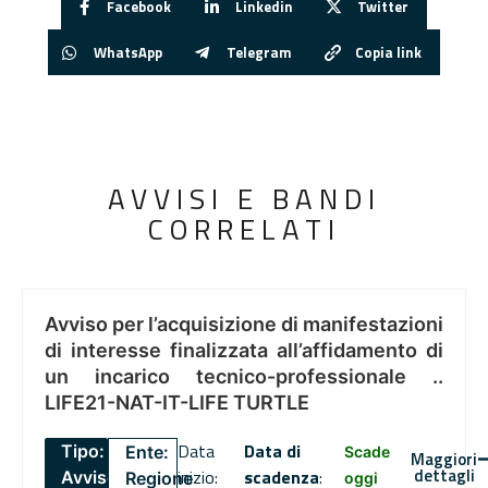
Facebook
Linkedin
Twitter
WhatsApp
Telegram
Copia link
AVVISI E BANDI
CORRELATI
Avviso per l’acquisizione di manifestazioni
di interesse finalizzata all’affidamento di
un incarico tecnico-professionale ..
LIFE21-NAT-IT-LIFE TURTLE
Data
Data di
Tipo:
Ente:
Scade
Maggiori
dettagli
inizio:
scadenza
:
Avviso
Regione
oggi